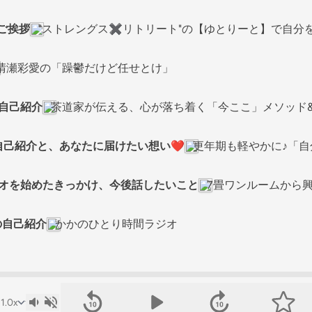
︎ご挨拶
"ストレングス✖️リトリート"の【ゆとりーと】で自分を満
晴瀬彩愛の「躁鬱だけど任せとけ」
！自己紹介
茶道家が伝える、心が落ち着く「今ここ」メソッド&文
♪自己紹介と、あなたに届けたい想い❤︎
更年期も軽やかに♪「
ジオを始めたきっかけ、今後話したいこと
7畳ワンルームから
の自己紹介
かかのひとり時間ラジオ