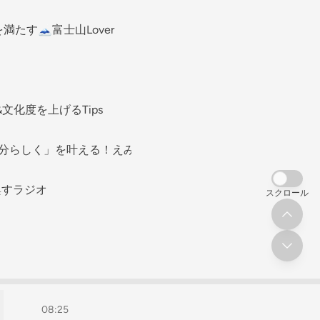
たす🗻富士山Lover
化度を上げるTips
自分らしく」を叶える！えみチャンネル
興すラジオ
スクロール
08:25