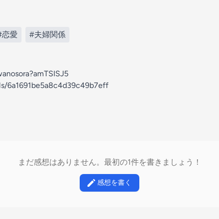
#恋愛
#夫婦関係
miwanosora?amTSISJ5
els/6a1691be5a8c4d39c49b7eff
まだ感想はありません。最初の1件を書きましょう！
感想を書く