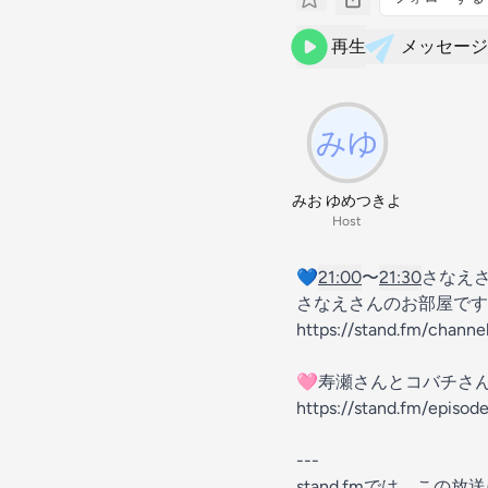
再生
メッセージ
みお ゆめつきよ
Host
💙
21:00
〜
21:30
さなえさ
さなえさんのお部屋です
https://stand.fm/chan
🩷寿瀬さんとコバチさん
https://stand.fm/epis
---
stand.fmでは、こ