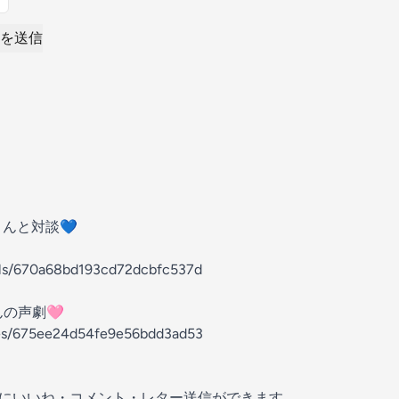
を送信
んと対談💙
nels/670a68bd193cd72dcbfc537d
の声劇🩷
odes/675ee24d54fe9e56bdd3ad53
の放送にいいね・コメント・レター送信ができます。