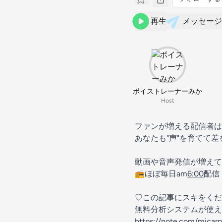
再生
メッセージ
ボイストレーナーみか
Host
ファンが増える配信者は
あなたも"声"を育てて
動画や音声発信が増えて
📻ほぼ毎日am
6:00
配信
♡この記事にスキをくだ
無料分析システムが使え
https://note.com/micar