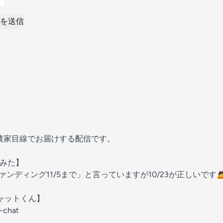
を送信
動を農家目線でお届けする配信です。
てみた】
ンディング11/5まで」と言っていますが10/23が正しいです
Iチャットくん】
i-chat