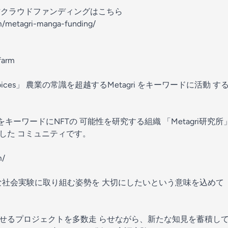
画制作クラウドファンディングはこちら
om/metagri-manga-funding/
ifarm
 Voices」 農業の常識を超越するMetagri をキーワードに活動 す
ーワードにNFTの 可能性を研究する組織 「Metagri研究所」 
指した コミュニティです。
m/
な社会実験に取り組む姿勢を 大切にしたいという意味を込めて
わせるプロジェクトを多数走 らせながら、新たな知見を蓄積してい