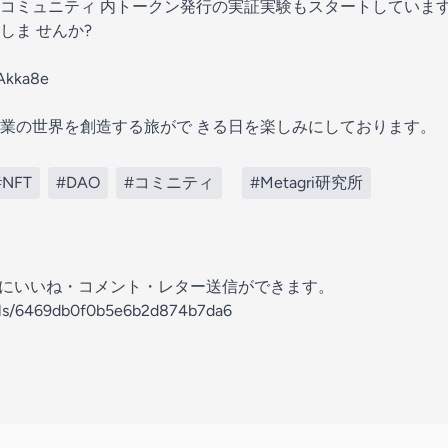
ミュニティ 内トークン発行の実証実験もスタートしています ! M
しま せんか?
3Akka8e
業の世界を創造する旅がで きる日を楽しみにしております。
#NFT
#DAO
#コミニティ
#Metagri研究所
の放送にいいね・コメント・レター送信ができます。
nels/6469db0f0b5e6b2d874b7da6