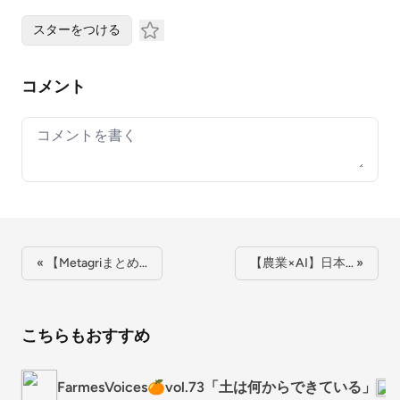
スターをつける
コメント
Your comment
« 【Metagriまとめ…
【農業×AI】日本… »
こちらもおすすめ
FarmesVoices🍊vol.73「土は何からできている」
M