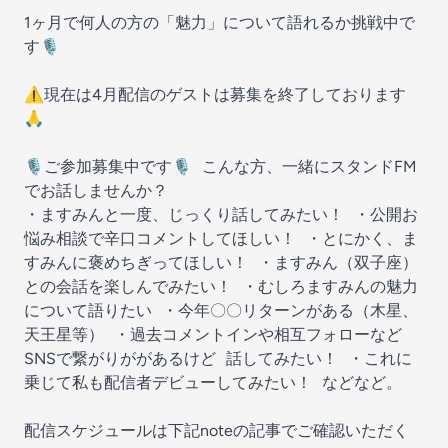
1ヶ月で何人の方の「魅力」について語れるか挑戦中で
す🎙️
⚠️現在は4月配信のゲストは募集を終了しております
🙏
🎙️ご参加募集中です🎙️ こんな方、一緒にスタンドFM
でお話しませんか？
・ますみんと一度、じっくり話してみたい！ ・公開お
悩み相談で辛口コメントしてほしい！ ・とにかく、ま
すみんに褒めちぎってほしい！ ・ますみん（双子座）
との会話を楽しんでみたい！ ・むしろますみんの魅力
について語りたい ・今年〇〇リターンがある（木星、
天王星等） ・過去コメントインや相互フォローなど
SNSで繋がりががあるけど 話してみたい！ ・これに
乗じて私も配信者デビューしてみたい！ などなど。
配信スケジュールは下記noteの記事でご確認いただく