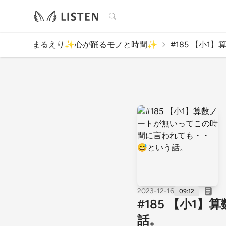
検索
まるえり✨心が踊るモノと時間✨
#185 【小1】
2023-12-16
09:12
#185 【小1
話。