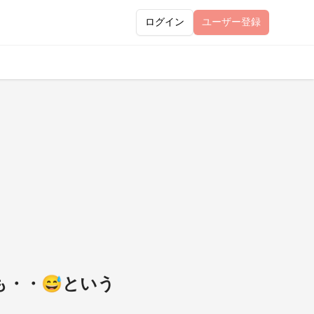
ログイン
ユーザー
登録
も・・😅という