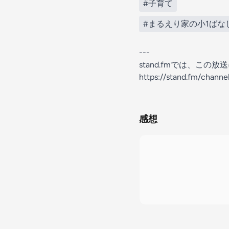
#子育て
#まるえり家の小1ばな
---
stand.fmでは、こ
https://stand.fm/chan
感想