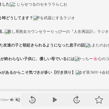
ました
こじらせつるのセキララらじお
う時どうしてます？
声を武器にするラジオ
話…
癒し系熟女カウンセラーりっぴーの『人生再設計』ラジオ
行けた友達の子と朝起きられるようになった息子の話
ちまたのお
宿題が終わらない子供に、優しい母でいるには
やっちー🌸心の
悩みがあるからこそ気づきが多い【行き渋り】
ゆず茶ﾌﾙﾘﾓｰﾄ会