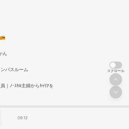
️
かん
コンパスルーム
スクロール
社員｜ﾉｰｽｷﾙ主婦からｷｬﾘｱを積み上げラジオ
09:12