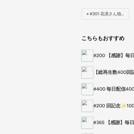
« #301 花凛さん独…
こちらもおすすめ
#200 【感謝】
【総再生数400
#400 毎日配信
#200 回記念✨
#365 【感謝】