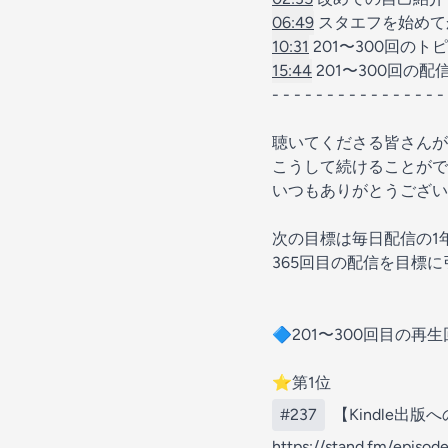
06:49
スタエフを始めて
10:31
201〜300回の
15:44
201〜300回の
- - - - - - - - - - - - - - - -
聴いてくださる皆さんが
こうして続けることが
いつもありがとうござい
次の目標は毎日配信の1
365回目の配信を目標に
🔷201〜300回目の再
⭐️第1位
#237
【Kindle出
https://stand.fm/episo