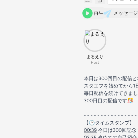
再生
メッセージ
まるえり
Host
本日は300回目の配信と
スタエフを始めてから1
毎日配信を続けてきまし
300日目の配信です🎊
- - - - - - - - - - - - - - - -
【🕑タイムスタンプ】
00:39
今日は300回記念
02:35
改めての自己紹介