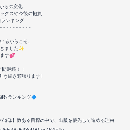
からの変化
トピックスや今後の抱負
配信ランキング
 - - - - - - - - - -
いるからこそ、
できました✨
ます💕
年間継続！！
引き続き頑張ります‼️
生回数ランキング🔷
版への道③】数ある目標の中で、出版を優先して進める理由
des/65c0bd638ef181aac162fd4e