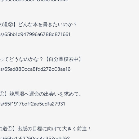
版への道②】どんな本を書きたいのか？
odes/65bb1d947996a6788c871661
ってどうなのかな？【自分業模索中】
odes/65ad880cca8fdd272c03ae16
①】競馬場へ運命の出会いを求めて。
des/65f1917bdff2ae5cdfa27931
版への道①】出版の目標に向けて大きく前進！
odes/65ba1a52760cc4e353edbf62