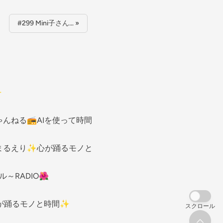
#299 Mini子さん… »
✨
aちゃんねる📻AIを使って時間とお金を生み出すラジオ📻【平日
まるえり✨心が踊るモノと時間✨
～RADIO🌺
が踊るモノと時間✨
スクロール