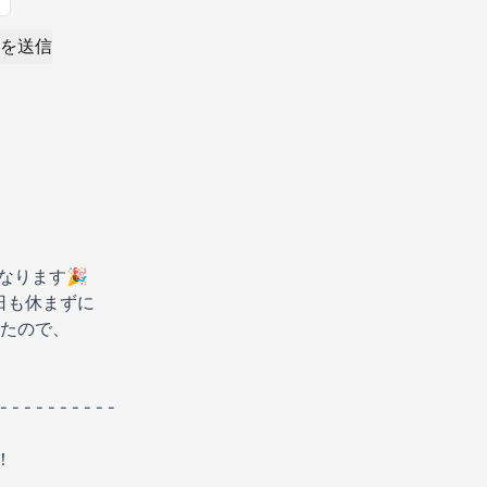
を送信
なります🎉
日も休まずに
たので、
 - - - - - - - - - -
！