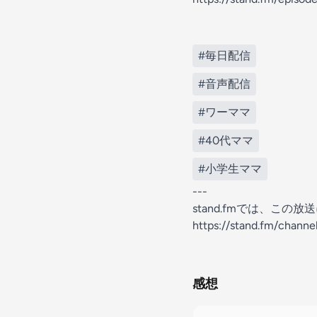
#毎日配信
#音声配信
#ワーママ
#40代ママ
#小学生ママ
---
stand.fmでは、こ
https://stand.fm/chan
感想