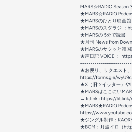
MARS☆RADIO Season
★MARS☆RADIO Podcast ：
★MARSのひとり映画館 ：http
★MARSのスダラジ ：https://
★MARSの 5分で読書 ：https:
★月刊 News from Downund
★MARSのサクッと韓国語：https
★声日記 VOICE ： https://
-------------------------
★お便り、リクエスト
https://forms.gle/wyU
★X（旧ツイッター）やIn
★MARSはここにいMAR
→ litlink : https://lit.li
★MARS★RADIO Podc
https://www.youtube.c
★ジングル制作：KAORY : (ht
★BGM：月波イロ（https://