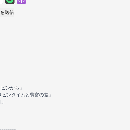
を送信
リピンから」
リピンタイムと貧富の差」
日」
----------