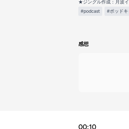
★ジングル作成：月波イロ（http
#podcast
#ポッドキ
感想
00:10