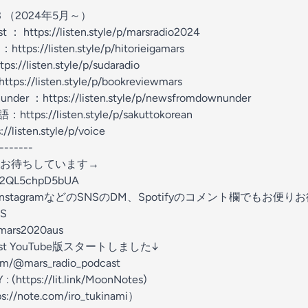
 3 （2024年5月～）
 https://listen.style/p/marsradio2024
s://listen.style/p/hitorieigamars
listen.style/p/sudaradio
//listen.style/p/bookreviewmars
er ：https://listen.style/p/newsfromdownunder
://listen.style/p/sakuttokorean
listen.style/p/voice
-------
、お待ちしています→
9c2QL5chpD5bUA
stagramなどのSNSのDM、Spotifyのコメント欄でもお便
S
nk/mars2020aus
ast YouTube版スタートしました↓
om/@mars_radio_podcast
tps://lit.link/MoonNotes)
note.com/iro_tukinami）