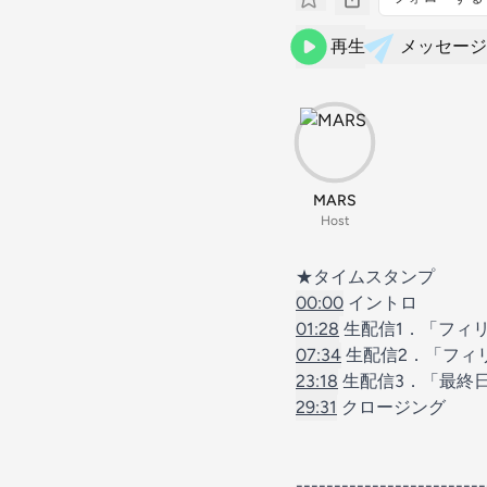
再生
メッセージ
MARS
Host
★タイムスタンプ
00:00
イントロ
01:28
生配信1．「フィ
07:34
生配信2．「フィ
23:18
生配信3．「最終
29:31
クロージング
-----------------------