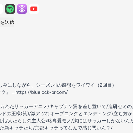
を送信
しみにしながら、シーズン1の感想をワイワイ（2回目）
ック』→
https://bluelock-pr.com/
カれたサッカーアニメ/キャプテン翼を差し置いて/進研ゼミ
ドの王様(笑)/激アツなオープニングとエンディング/立ち方がフ
Nのお約束/人たらしの主人公/略奪愛モノ/潔にはサッカーしかない
けた新キャラたち/京都キャラってなんで感じ悪いん？/