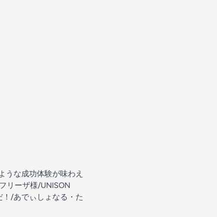
のような成功体験が味わえ
リーザ様/UNISON
んだ！/あでぃしょなる・た