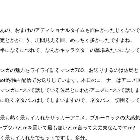
あの、おまけのアディショナルタイムも面白かったじゃないで
定とかがこう、垣間見える回、めっちゃ多かったですよね。
半になるにつれて、なんかキャラクターの墓場みたいになって
ンガの魅力をワイワイ語るマンガ760、お送りするのは佐島と
potify独占配信でお送りしています。本日のコーナーはアニメ
マンガについて話している佐島とにわがアニメについて話しま
に軽くネタバレはしてしまいますので、ネタバレ一切困るって
最も熱く最もイカれたサッカーアニメ、ブルーロックの大感想
ャプツバとかを置いて最も熱いとか言って大丈夫なんですか?
く最もイカれたでセットですよ、多分。