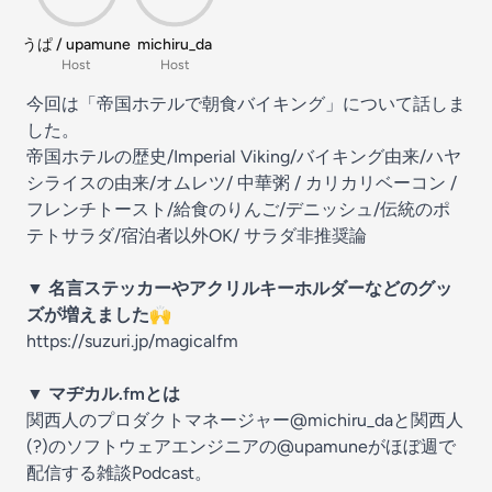
うぱ / upamune
michiru_da
Host
Host
今回は「帝国ホテルで朝食バイキング」について話しま
した。
帝国ホテルの歴史/Imperial Viking/バイキング由来/ハヤ
シライスの由来/オムレツ/ 中華粥 / カリカリベーコン /
フレンチトースト/給食のりんご/デニッシュ/伝統のポ
テトサラダ/宿泊者以外OK/ サラダ非推奨論
▼ 名言ステッカーやアクリルキーホルダーなどのグッ
ズが増えました
🙌
https://suzuri.jp/magicalfm
▼ マヂカル.fmとは
関西人のプロダクトマネージャー@michiru_daと関西人
(?)のソフトウェアエンジニアの@upamuneがほぼ週で
配信する雑談Podcast。