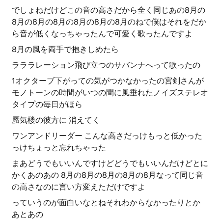
でしょねだけどこの音の高さだから全く同じあの8月の
8月の8月の8月の8月の8月の8月のねで僕はそれをだか
ら音が低くなっちゃったんで可愛く歌ったんですよ
8月の風を両手で抱きしめたら
ラララレーション飛び立つのサバンナへって歌ったの
1オクターブ下がっての気がつかなかったの宮剣さんが
モノトーンの時間がいつの間に風垂れたノイズステレオ
タイプの毎日がほら
蜃気楼の彼方に 消えてく
ワンアンドリーダー こんな高さだっけもっと低かった
っけちょっと忘れちゃった
まあどうでもいいんですけどどうでもいいんだけどとに
かくあのあの 8月の8月の8月の8月の8月なって同じ音
の高さなのに言い方変えただけですよ
っていうのが面白いなとねそれわからなかったりとか
あとあの