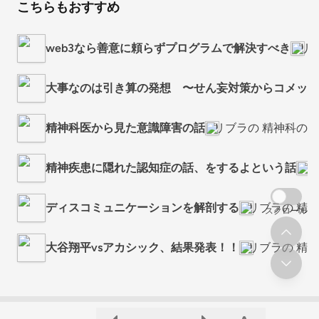
こちらもおすすめ
web3なら善意に頼らずプログラムで解決すべき
リ
大事なのは引き算の発想 〜せん妄対策からコメット
精神科医から見た意識障害の話
リブラの 精神科の
精神疾患に隠れた認知症の話、をするよという話
リ
ディスコミュニケーションを解剖する
リブラの 精
スクロール
大谷翔平vsアカシック、結果発表！！
リブラの 精