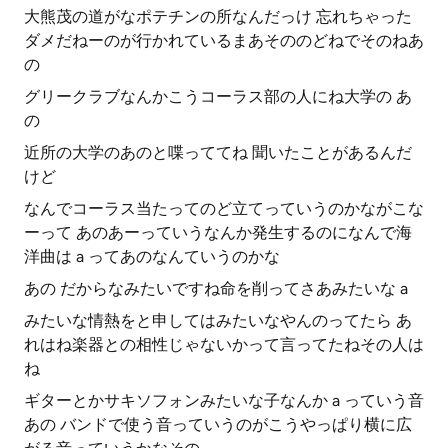
大熊茂の道がなポテチンの所なんだっけ 忘れちゃった
ダメだねーのが行かれているまあそののどねでそのねあ
の
グリークラブなんかこうコーラス部の人にね大学の あ
の
近所の大学のあのと喋っててね 聞いたことがあるんだ
けど
なんでコーラス当たってのど立てっていうのかながこな
ーって あのあーっていうなんか発生するのになんで海
洋曲は a ってあのなんていうのかな
あの だからなみたいですね命を削ってさあみたいな a
みたいな情熱をと申してはみたいなやんのってたら あ
れはね楽器との相性じゃないかって言ってたねその人は
ね
ギターとかサキソフォンみたいな子なんか a っていう音
あの バンドで使う音っていうのがこうやっぱり横に広