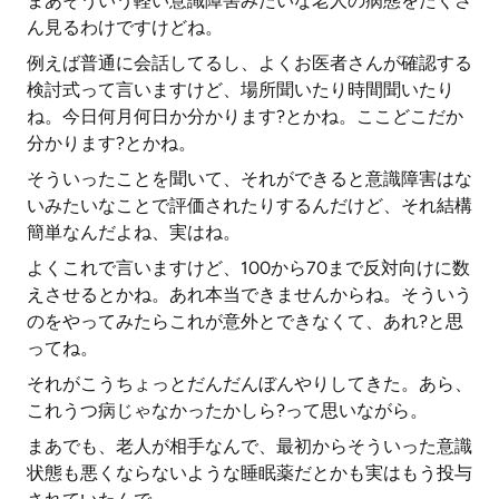
まあそういう軽い意識障害みたいな老人の病態をたくさ
ん見るわけですけどね。
例えば普通に会話してるし、よくお医者さんが確認する
検討式って言いますけど、場所聞いたり時間聞いたり
ね。今日何月何日か分かります?とかね。ここどこだか
分かります?とかね。
そういったことを聞いて、それができると意識障害はな
いみたいなことで評価されたりするんだけど、それ結構
簡単なんだよね、実はね。
よくこれで言いますけど、100から70まで反対向けに数
えさせるとかね。あれ本当できませんからね。そういう
のをやってみたらこれが意外とできなくて、あれ?と思
ってね。
それがこうちょっとだんだんぼんやりしてきた。あら、
これうつ病じゃなかったかしら?って思いながら。
まあでも、老人が相手なんで、最初からそういった意識
状態も悪くならないような睡眠薬だとかも実はもう投与