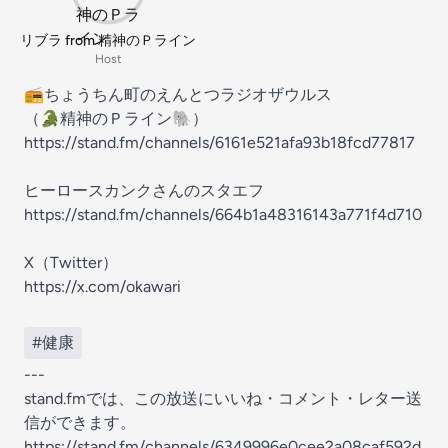
リブラ from 精神のＰライン
Host
📻ちょうちん町のえんとつラジオザウルス
（🐊精神のＰライン🐘）
https://stand.fm/channels/6161e521afa93b18fcd77817
ヒーロースカンクさんのスタエフ
https://stand.fm/channels/664b1a48316143a771f4d710
X（Twitter）
https://x.com/okawari
#健康
---
stand.fmでは、この放送にいいね・コメント・レター送
信ができます。
https://stand.fm/channels/6349996e0cee2a08caf592d