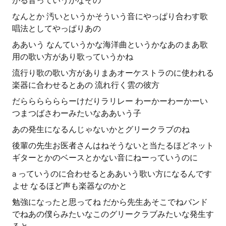
がる音っていうかなその
なんとか 汚いというかそういう音にやっぱり合わす歌
唱法としてやっぱりあの
ああいう なんていうかな海洋曲というかなあのまあ歌
用の歌い方があり歌っていうかね
流行り歌の歌い方がありまあオーケストラのに使われる
楽器に合わせるとあの 流れ行く雲の彼方
だららららららーけだりラリレー わーかーわーかーい
つまつばさわーみたいなああいう子
あの発生になるんじゃないかとグリークラブのね
後輩の先生お医者さんはねそうないと当たるほどネット
ギターとかのベースとかない音にねーっていうのに
a っていうのに合わせるとああいう歌い方になるんです
よせ なるほど声も楽器なのかと
勉強になったと思ってね だから先生あそこでねバンド
でねあの僕らみたいなこのグリークラブみたいな発生す