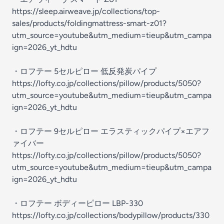
https://sleep.airweave.jp/collections/top-
sales/products/foldingmattress-smart-z01?
utm_source=youtube&utm_medium=tieup&utm_campa
ign=2026_yt_hdtu
・ロフテー 5セルピロー 低反発炭パイプ
https://lofty.co.jp/collections/pillow/products/5050?
utm_source=youtube&utm_medium=tieup&utm_campa
ign=2026_yt_hdtu
・ロフテー 9セルピロー エラスティックパイプ×エアフ
ァイバー
https://lofty.co.jp/collections/pillow/products/5050?
utm_source=youtube&utm_medium=tieup&utm_campa
ign=2026_yt_hdtu
・ロフテー ボディーピロー LBP-330
https://lofty.co.jp/collections/bodypillow/products/330