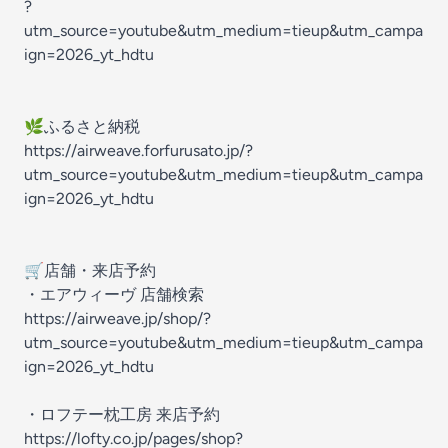
?
utm_source=youtube&utm_medium=tieup&utm_campa
ign=2026_yt_hdtu
🌿ふるさと納税
https://airweave.forfurusato.jp/?
utm_source=youtube&utm_medium=tieup&utm_campa
ign=2026_yt_hdtu
🛒店舗・来店予約
・エアウィーヴ 店舗検索
https://airweave.jp/shop/?
utm_source=youtube&utm_medium=tieup&utm_campa
ign=2026_yt_hdtu
・ロフテー枕工房 来店予約
https://lofty.co.jp/pages/shop?