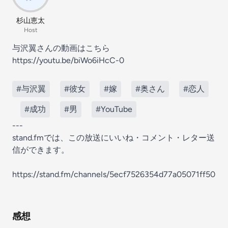
杉山恵太
Host
与沢翼さんの動画はこちら
https://youtu.be/biWo6iHcC-0
#与沢翼
#彼女
#嫁
#奥さん
#恋人
#成功
#男
#YouTube
---
stand.fmでは、この放送にいいね・コメント・レター送
信ができます。
https://stand.fm/channels/5ecf7526354d77a05071ff50
感想