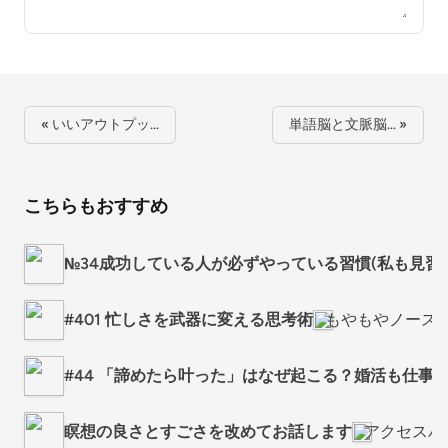
« いいアウトプッ…
単語脳と文脈脳… »
こちらもおすすめ
№34成功している人が必ずやっている習慣(私も見習
#401 忙しさを武器に変える思考術
もやもやノース
#44 「諦めたら叶った」はなぜ起こる？婚活も仕事
瞑想の良さとすごさを改めてお話します
アクセスバー