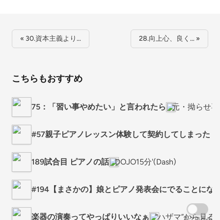
« 30.資本主義より…
28.向上心、良く… »
こちらもおすすめ
75：「習い事やめたい」と言われたら
元・拗らせ専
#57親子ピアノレッスン体験して契約してしまった from R
189試合目 ピアノの話
DOJO15分'(Dash)
#194【まさかの】娘とピアノ発表会にでることにな
楽器の演奏ってやっぱりいいなぁ
“ハザマ”から見る
スクロール