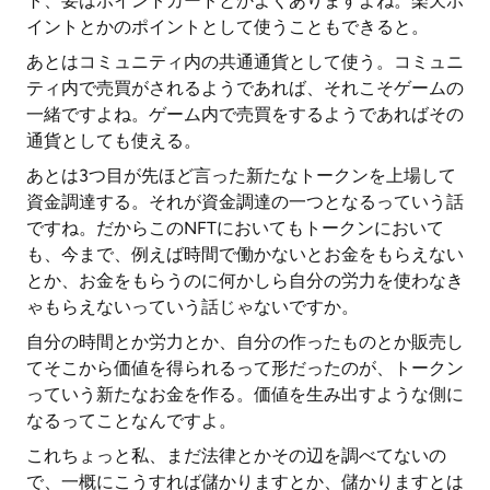
ト、要はポイントカードとかよくありますよね。楽天ポ
イントとかのポイントとして使うこともできると。
あとはコミュニティ内の共通通貨として使う。コミュニ
ティ内で売買がされるようであれば、それこそゲームの
一緒ですよね。ゲーム内で売買をするようであればその
通貨としても使える。
あとは3つ目が先ほど言った新たなトークンを上場して
資金調達する。それが資金調達の一つとなるっていう話
ですね。だからこのNFTにおいてもトークンにおいて
も、今まで、例えば時間で働かないとお金をもらえない
とか、お金をもらうのに何かしら自分の労力を使わなき
ゃもらえないっていう話じゃないですか。
自分の時間とか労力とか、自分の作ったものとか販売し
てそこから価値を得られるって形だったのが、トークン
っていう新たなお金を作る。価値を生み出すような側に
なるってことなんですよ。
これちょっと私、まだ法律とかその辺を調べてないの
で、一概にこうすれば儲かりますとか、儲かりますとは