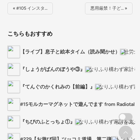
« #105 インスタ…
悪用厳禁！子ど… »
こちらもおすすめ
【ライブ】息子と絵本タイム（読み聞かせ）
社労士
『しょうがぱんのぼうや③』
なりふり構わず家計を
『てんぐのかくれみの【前編】』
なりふり構わず家
#15モルカーマグネットで遊んでます from Radiotalk
『ちびのふとっちょ①』
なりふり構わず家計を支え
スクロール
#229【お遊び回】ツッコミ道場 第二弾
トントン