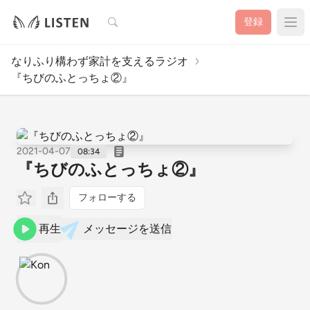
検索
登録
なりふり構わず家計を支えるラジオ
『ちびのふとっちょ②』
2021-04-07
08:34
『ちびのふとっちょ②』
フォローする
再生
メッセージを送信