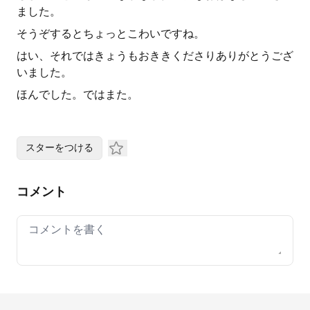
ました。
そうぞするとちょっとこわいですね。
はい、それではきょうもおききくださりありがとうござ
いました。
ほんでした。ではまた。
スターをつける
コメント
Your comment