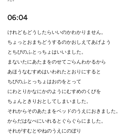
06:04
けれどもどうしたらいいのかわかりません。
ちょっとおまちどうするのかおしえてあげよう
とちびのふとっちょはいいました。
まないたにあたまをのせてごらんわかるから
あほうなむすめはいわれたとおりにすると
ちびのふとっちょはおのをとって
にわとりかなにかのようにむすめのくびを
ちょんときりおとしてしまいました。
それからそのあたまをベッドのうえにおきました。
からだはなべにいれるとぐらぐらにました。
それがすむとやねのうえにのぼり