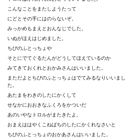
こんなことをまたしようたって
にどとその手にはのらないぞ。
みっかめもまえとおんなじでした。
いぬがほえはじめました。
ちびのふとっちょや
そとにでてぐるたんがどうしてほえているのか
みてきておくれとおかみさんはいいました。
まただよとちびのふとっちょはでてみるなりいいまし
た。
あたまをわきのしたにかくして
せなかにおおきなふくろをかついだ
あのいやなトロルがまたきたよ。
おまえははやくこねばちのしたにかくれなさいと
ちびのふとっちょのおかあさんはいいました。