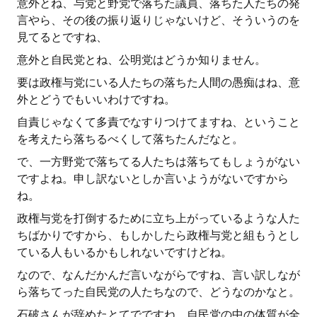
意外とね、与党と野党で落ちた議員、落ちた人たちの発
言やら、その後の振り返りじゃないけど、そういうのを
見てるとですね、
意外と自民党とね、公明党はどうか知りません。
要は政権与党にいる人たちの落ちた人間の愚痴はね、意
外とどうでもいいわけですね。
自責じゃなくて多責でなすりつけてますね、ということ
を考えたら落ちるべくして落ちたんだなと。
で、一方野党で落ちてる人たちは落ちてもしょうがない
ですよね。申し訳ないとしか言いようがないですから
ね。
政権与党を打倒するために立ち上がっているような人た
ちばかりですから、もしかしたら政権与党と組もうとし
ている人もいるかもしれないですけどね。
なので、なんだかんだ言いながらですね、言い訳しなが
ら落ちてった自民党の人たちなので、どうなのかなと。
石破さんが辞めたとてでですね、自民党の中の体質が全