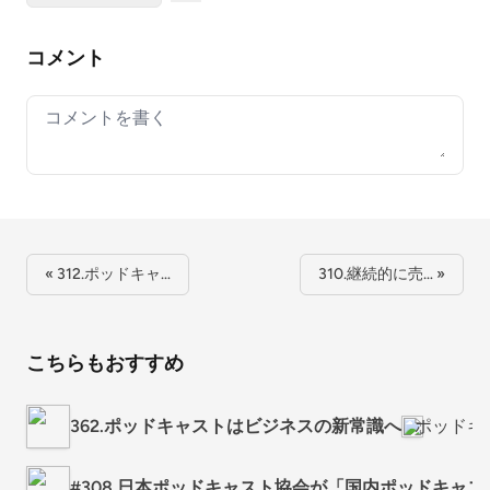
コメント
Your comment
« 312.ポッドキャ…
310.継続的に売… »
こちらもおすすめ
362.ポッドキャストはビジネスの新常識へ
ポッドキ
#308 日本ポッドキャスト協会が「国内ポッドキャ