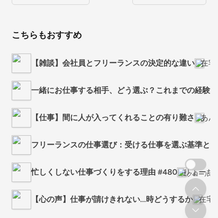
こちらもおすすめ
【雑談】会社員とフリーランスの決定的な違い
在宅
一緒にお仕事する相手、どう選ぶ？これまでの経験&
【仕事】間に人が入ってくれることの有り難さ
あん
フリーランスの仕事選び：受ける仕事を選ぶ基準とは
忙しくしない仕事づくりをする理由 #480
りょーち
スクロール
【心の声】仕事が請けきれない...時どうするか
在宅