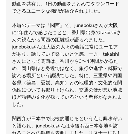
動画を共有し、1日の動画をまとめてダウンロード
できるユニークな機能が紹介されました。
本編のテーマは「関西」で、junebokuさんが大阪
に1年住んで感じたことと、香川県出身のtakaishiさ
んの視点から関西の距離感が語られました。
junebokuさんは大阪の人々の会話に常にユーモア
があり、話していて楽しいと体感。一方、takaishi
さんにとって関西は、香川から3〜4時間かかるた
め、岡山県ほど身近ではなく、旅行や進学・就職で
訪れる場所という認識でした。特に、三重県や四国
各県（徳島、愛媛、高知）との地理的・文化的な関
係性についても掘り下げられ、交通の便が悪い地域
ほど独特の文化が残っているという考察がなされま
した。
関西弁が日本中で比較的通じるという点も興味深い
と語られ、junebokuさんは今後も西日本各地を訪
れることへの期待を表明しました。リスナーに対し