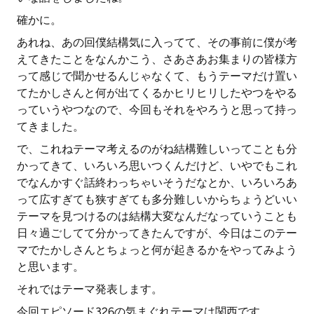
確かに。
あれね、あの回僕結構気に入ってて、その事前に僕が考
えてきたことをなんかこう、さあさあお集まりの皆様方
って感じで聞かせるんじゃなくて、もうテーマだけ置い
てたかしさんと何が出てくるかヒリヒリしたやつをやる
っていうやつなので、今回もそれをやろうと思って持っ
てきました。
で、これねテーマ考えるのがね結構難しいってことも分
かってきて、いろいろ思いつくんだけど、いやでもこれ
でなんかすぐ話終わっちゃいそうだなとか、いろいろあ
って広すぎても狭すぎても多分難しいからちょうどいい
テーマを見つけるのは結構大変なんだなっていうことも
日々過ごしてて分かってきたんですが、今日はこのテー
マでたかしさんとちょっと何が起きるかをやってみよう
と思います。
それではテーマ発表します。
今回エピソード326の気まぐれテーマは関西です。