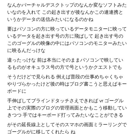
なんかバーチャルデスクトップのなんか変なソフトみた
いなのを入れて この起き出すが後なんかこの連連携と
いうかデータの送信みたいになるのかね
要はパソコンの方に映っているデータモニターに映って
いるデータを起き出す号の方に飛ばして 起き出す号の
このゴーグルの映像の中にはパソコンのモニターみたい
に映るんだっけな
違ったっけな 前は本当にそのままパソコンで映してい
るものがオキュラス号の方で号というかクエストでも
そうだけどで見られる 例えば普段の仕事めちゃくちゃ
やりづらかったけど後の時はブログ書こうと思えばキー
ボードに
手伸ばしてブラインドタッチさえできれば vr ゴーグル
上でその実際のブログの管理画面とかもこう移動してい
きつつ 手ではキーボード打ってみたいなことができる
がその延長線上としてそのスマホの画面ミラーリングで
ゴーグルがに移してくれたら ね