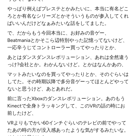
やっぱり例えばプレステとかみたいに、本当に有名どこ
ろとか有名なシリーズとかそういうものが参入してくれ
ばいいんだけどなぁみたいな話をしてました。
で、だからもう今回本当に、お好みの音ゲー、
Beatmaniaとかそこら辺特別やった記憶ってないけど、
一応辛うじてコントローラー買ってやったりとか、
あとはダンスダンスレボリューション、あれは全然違う
っけ?会社とか。わかんないけど。とかはなんかあの、
マットみたいなのを買ってやったりとか、そのぐらいは
してた。その時期以降で多分音ゲーってほとんどやって
ないと思うけど、あとあれだ。
前に言ったXboxのダンスレボリューション。あのもう
Kinectで全身トラッキングして、このVRの話の時にお
前したけど、
VRよりもでかい60インチぐらいのテレビの前でやって
たあの時の方が没入感あったような気がするみたいな。