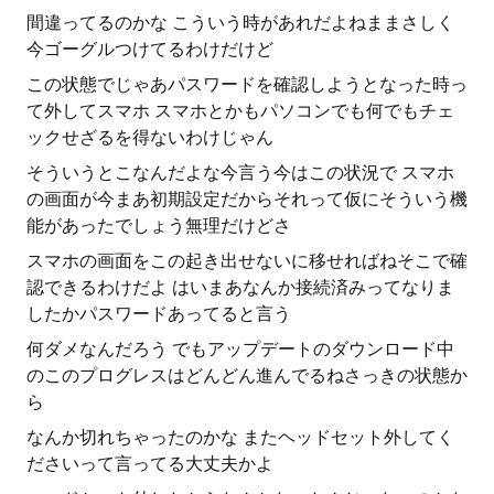
間違ってるのかな こういう時があれだよねままさしく
今ゴーグルつけてるわけだけど
この状態でじゃあパスワードを確認しようとなった時っ
て外してスマホ スマホとかもパソコンでも何でもチェ
ックせざるを得ないわけじゃん
そういうとこなんだよな今言う今はこの状況で スマホ
の画面が今まあ初期設定だからそれって仮にそういう機
能があったでしょう無理だけどさ
スマホの画面をこの起き出せないに移せればねそこで確
認できるわけだよ はいまあなんか接続済みってなりま
したかパスワードあってると言う
何ダメなんだろう でもアップデートのダウンロード中
のこのプログレスはどんどん進んでるねさっきの状態か
ら
なんか切れちゃったのかな またヘッドセット外してく
ださいって言ってる大丈夫かよ