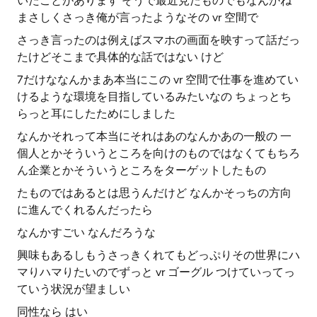
いたことがあります そうで最近見たものでもなんかね
まさしくさっき俺が言ったようなその vr 空間で
さっき言ったのは例えばスマホの画面を映すって話だっ
たけどそこまで具体的な話ではない けど
7だけななんかまあ本当にこの vr 空間で仕事を進めてい
けるような環境を目指しているみたいなの ちょっとち
らっと耳にしたためにしました
なんかそれって本当にそれはあのなんかあの一般の 一
個人とかそういうところを向けのものではなくてもちろ
ん企業とかそういうところをターゲットしたもの
たものではあるとは思うんだけど なんかそっちの方向
に進んでくれるんだったら
なんかすごい なんだろうな
興味もあるしもうさっきくれてもどっぷりその世界にハ
マりハマりたいのでずっと vr ゴーグル つけていってっ
ていう状況が望ましい
同性なら はい