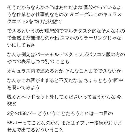
そうだからなんか本当はあれだよね 普段やっているよ
うな作業とか仕事的なものが vr ゴーグルこのキュラス
クエスト2をつけた状態で
できるというのが理想的でマルチタスク的なそんなもの
で全然まだ無理なのかね スマホのミラーリングじゃな
いにしてもさ
なんか例えばバーチャルデスクトップパソコン版の方の
やつの表示しつつ別の ことも
オキュラス内で進めるとか そんなことまでできないか
なんかこれ音が止まると不安だなぁ ちょっともう1回中
を覗いてみよう
覗くとヘッドセット外してくださいって言うからな 今
58%
2分の158パー どういうことだろうこれは一つ目の
58パーってことなのかな またはイファー接続がおりま
せんで出てるどういうこと