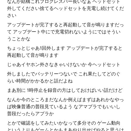
なんか結構これプログレスバー長いなぁ ヘッドセット
外してください捨てるヘッドセットを充電し続けてくだ
さい
アップデートが完了すると再起動して音が鳴りますだっ
て アップデート中にで充電切れないようにではそうい
うことかな
ちょっとじゃあ1回外します アップデートが完了すると
再起動して音が鳴ります
じゃあイヤホン外さなきゃいけないか 今ヘッドセット
外しましたでバッテリーつないで これ果たしてどのぐ
らい時間がかかるかと話だよね
まあ別に 1時停止を録音の方はしておけばいい話だけど
なんか今のところまだなんか例えばまずはあれかなやっ
ぱ映像普通の普段見ているよう なアマプラでもいいし
普段だったらアプラか
とかで確認をしてみたいかなって多分その ゲーム動向
というよりもゲームとかもまあやり出せばやると思うけ