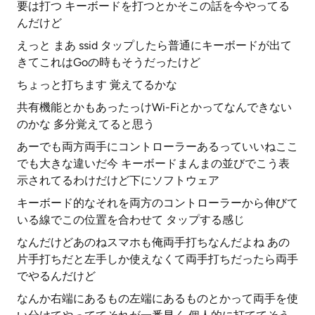
要は打つ キーボードを打つとかそこの話を今やってる
んだけど
えっと まあ ssid タップしたら普通にキーボードが出て
きてこれはGoの時もそうだったけど
ちょっと打ちます 覚えてるかな
共有機能とかもあったっけWi-Fiとかってなんできない
のかな 多分覚えてると思う
あーでも両方両手にコントローラーあるっていいねここ
でも大きな違いだ今 キーボードまんまの並びでこう表
示されてるわけだけど下にソフトウェア
キーボード的なそれを両方のコントローラーから伸びて
いる線でこの位置を合わせて タップする感じ
なんだけどあのねスマホも俺両手打ちなんだよね あの
片手打ちだと左手しか使えなくて両手打ちだったら両手
でやるんだけど
なんか右端にあるもの左端にあるものとかって両手を使