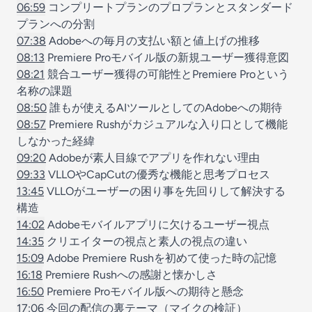
06:59
コンプリートプランのプロプランとスタンダード
プランへの分割
07:38
Adobeへの毎月の支払い額と値上げの推移
08:13
Premiere Proモバイル版の新規ユーザー獲得意図
08:21
競合ユーザー獲得の可能性とPremiere Proという
名称の課題
08:50
誰もが使えるAIツールとしてのAdobeへの期待
08:57
Premiere Rushがカジュアルな入り口として機能
しなかった経緯
09:20
Adobeが素人目線でアプリを作れない理由
09:33
VLLOやCapCutの優秀な機能と思考プロセス
13:45
VLLOがユーザーの困り事を先回りして解決する
構造
14:02
Adobeモバイルアプリに欠けるユーザー視点
14:35
クリエイターの視点と素人の視点の違い
15:09
Adobe Premiere Rushを初めて使った時の記憶
16:18
Premiere Rushへの感謝と懐かしさ
16:50
Premiere Proモバイル版への期待と懸念
17:06
今回の配信の裏テーマ（マイクの検証）