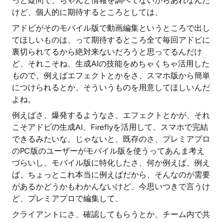
っと疑問で、ちゃんと情報を調べてないからあれなんだ
けど、個人的に期待するところとしては、
アドビがそのモバイル版で動画編集というところで出し
てほしいものは、って期待するところ全て毎回アドビに
裏切られてるから絶対来ないだろうと思ってるんだけ
ど、それこそね、生成AIの技能をめちゃくちゃ活用した
もので、例えばエフェクトとかをさ、スマホ版から簡単
につけられるとか、そういうものを用意してほしいんだ
よね。
例えばさ、爆発するようなさ、エフェクトとかが、それ
こそアドビの生成AI、Fireflyを活用して、スマホで完結
できるみたいな。じゃないと、既存のさ、プレミアプロ
のPC版のユーザーがモバイル版を使うってあんま考え
づらいし、モバイル版に特化したさ、何か例えば、例え
ば、ちょっとこれ本当に例えばだから、そんなのが需要
があるかどうかもわかんないけど、今思いつきで言うけ
ど、プレミアプロで編集して、
クライアントにさ、確認してもらうとか、チーム内で共