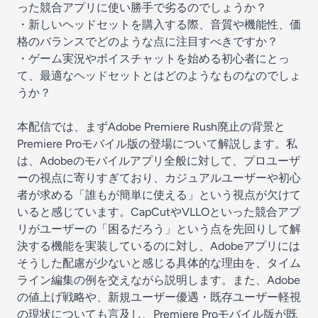
った競合アプリに使い勝手で劣るのでしょうか？
・新しいヘッドセットを購入する際、音質や機能性、価
格のバランスでどのような点に注目すべきですか？
・ゲーム実況やボイスチャットを始める初心者にとっ
て、最適なヘッドセットとはどのようなものなのでしょ
うか？
本配信では、まずAdobe Premiere Rush廃止の背景と
Premiere Proモバイル版の登場について解説します。私
は、Adobeのモバイルアプリ全般に対して、プロユーザ
ーの視点に寄りすぎており、カジュアルユーザーや初心
者が求める「誰もが簡単に使える」という視点が欠けて
いると感じています。CapCutやVLLOといった競合アプ
リがユーザーの「困るだろう」という点を先回りして解
決する機能を実装しているのに対し、Adobeアプリには
そうした配慮が少ないと感じる具体的な理由を、タイム
ライン編集の例を交えながら説明します。また、Adobe
の値上げ戦略や、新規ユーザー優遇・既存ユーザー軽視
の現状についても言及し、Premiere Proモバイル版が既