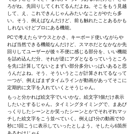
ろがね、先回りしてくれてるんだよね。そこをもう見越
して、え、これできんじゃんみたいなことがやたら多
い。そう、例えばなんだけど、前も触れたことあるかも
しれないけどブロにある機能。
PCで考えたらマウスとかさ、キーボード使いながらや
れば当然できる機能なんだけど、スマホだとなかなか先
回りしてユーザーが後々不便に感じる部分を、いい機能
を詰め込んだ分、それが逆にアダとなるっていうところ
を先に計算してないとまずい部分多分いっぱいあると思
うんだよね。そう、そういうとこが計算されてるなって
一つが、例えばまずタイムラインが動画があってそこに
定期的に文字を入れていくとそうじゃん。
もっと分かれば絵文字でいいかな。絵文字1個だけ表示
したいとするじゃん。タイミングタイミングで、まあび
っくりしたシーンとか笑ったシーンとかでそれぞれマッ
チした絵文字をこう並べていく。例えば1分の動画で10
秒に1回こうに表示していったとしよう。そしたら6箇所
あるわけじゃん。