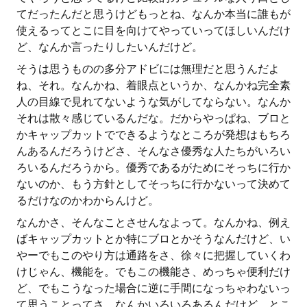
てだったんだと思うけどもっとね、なんか本当に誰もが
使えるってとこに目を向けてやっていってほしいんだけ
ど、なんか言ったりしたいんだけど。
そうは思うものの多分アドビには無理だと思うんだよ
ね、それ。なんかね、着眼点というか、なんかね完全素
人の目線で見れてないような気がしてならない。なんか
それは散々感じているんだな。だからやっぱね、ブロと
かキャップカットでできるようなところが発想はもちろ
んあるんだろうけどさ、そんなさ優秀な人たちがいろい
ろいるんだろうから。優秀であるがためにそっちに行か
ないのか、もう方針としてそっちに行かないって決めて
るだけなのかわからんけど。
なんかさ、そんなことさせんなよって。なんかね、例え
ばキャップカットとか特にブロとかそうなんだけど、い
やーでもこのやり方は通路をさ、徐々に把握していくわ
けじゃん、機能を。でもこの機能さ、めっちゃ便利だけ
ど、でもこうなった場合に逆に手間になっちゃわないっ
て思うことってさ、なんかいろいろあるんだけど、とこ