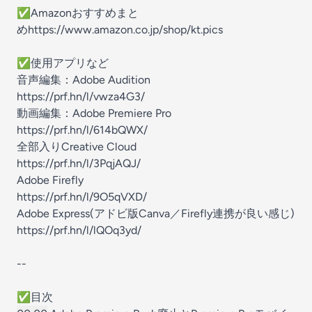
✅️Amazonおすすめまと
め⁠⁠⁠
⁠https://www.amazon.co.jp/shop/kt.pics
✅️使用アプリなど
音声編集：Adobe Audition
https://prf.hn/l/vwza4G3/
動画編集：Adobe Premiere Pro
https://prf.hn/l/614bQWX/
全部入りCreative Cloud
https://prf.hn/l/3PqjAQJ/
Adobe Firefly
https://prf.hn/l/9O5qVXD/
Adobe Express(アドビ版Canva／Firefly連携が良い感じ)
https://prf.hn/l/lQOq3yd/
--
✅️目次