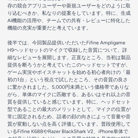
存の競合アプリユーザーや新規ユーザーをどのように取
り込むべきか、私なりの提案をしています。特に、生成
AI機能の活用や、チームでの共有・レビューに特化した
機能の充実が重要だと考えています。
後半では、今回製品提供いただいたFifine Ampligame
H9ヘッドセットのマイクで収録した音質について、詳
細なレビューを展開します。正直なところ、当初は製品
提供を断ろうかと考えていたこのヘッドセットですが、
ゲーム実況やボイスチャットを始める初心者向けの「最
初の1台」という視点で試したところ、その音質の良さ
に驚かされました。5,000円未満という価格帯でありな
がら、単体のマイクに匹敵する、あるいはそれ以上の音
質を提供していると感じています。特に、ヘッドセット
型であることの最大のメリットとして、マイクの位置が
常に固定されるため、話者の顔の向きによって音量や音
質が変動しない点を高く評価しています。普段使用して
いるFifine K688やRazer BlackShark V2、iPhone単体で