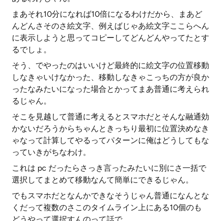
まあそれ10分になれば10倍になるわけだから、まあど
んどんさそのさ絵文字、例えばじゃあ絵文字ここらへん
に表示しようと思ってコピーしてどんどんやってたとす
るでしょ。
そう、でやったのはいいけど最終的に絵文字の位置移動
しなきゃいけなかった、移動しなきゃこっちの方が良か
ったなみたいになった場合とかってまあ普通に考えられ
るじゃん。
そこを見越して普通に考えるとスマホだとそんな融通効
かないだろうからちゃんときっちり最初に位置決めなき
ゃなって計算してやるってパターンに俺はどうしてもな
っていきがちなわけ。
これは pc だったらさっき言ったみたいに別にさ一括で
選択してまとめて移動なんて簡単にできるじゃん。
でもスマホだとなんかできなそうじゃん普通になんとな
くだって複数のさこのタイムライン上にある10個のも
どうやって選択すんのって話で