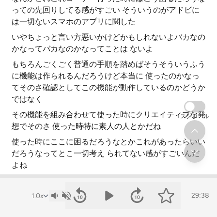
っての先回りしてる感がすごい そういうのがアドビに
は一切ないスマホのアプリに関した
いやちょっと言い方悪いかけどかもしれないよバカなの
かなってバカなのかなってことは ないよ
もちろんごくごく普通の手順を踏めばそうそういうふう
に機能は作られるんだろうけど本当に 使ったのかなっ
てそのさ確認としてこの機能が動作しているのかどうか
ではなく
その機能を組み合わせて使った時にクリエイティブな発
スクロール
想でそのさ 使った時特に素人の人とかだね
使った時にここに困るだろうなとかこれがあったらいい
だろうなってとこ一切考え られてない感がすごいんだ
よね
スマホ動画編集アプリの利便性
29:38