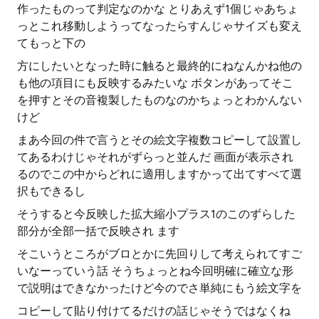
作ったものって判定なのかな とりあえず1個じゃあちょ
っとこれ移動しようってなったらすんじゃサイズも変え
てもっと下の
方にしたいとなった時に触ると最終的にねなんかね他の
も他の項目にも反映するみたいな ボタンがあってそこ
を押すとその音複製したものなのかちょっとわかんない
けど
まあ今回の件で言うとその絵文字複数コピーして設置し
てあるわけじゃそれがずらっと並んだ 画面が表示され
るのでこの中からどれに適用しますかって出てすべて選
択もできるし
そうすると今反映した拡大縮小プラス1のこのずらした
部分が全部一括で反映され ます
そこいうところがブロとかに先回りして考えられてすご
いなーっていう話 そうちょっとね今回明確に確立な形
で説明はできなかったけど今のでさ単純にもう絵文字を
コピーして貼り付けてるだけの話じゃそうではなくね