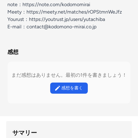
note：https://note.com/kodomomirai
Meety：https://meety.net/matches/rOPStmnWeJfz
Yourust：https://youtrust.jp/users/yutachiba
E-mail：contact@kodomono-mirai.co.jp
感想
まだ感想はありません。最初の1件を書きましょう！
感想を書く
サマリー