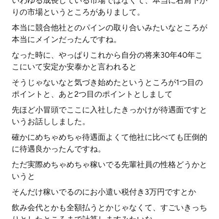
いわゆる成長している市場ではなくて、本当に右肩下が
りの市場というところがありまして。
本当に競合他社とのパインの取り合いみたいなところが
本当にメインだったんですね。
なった時に、やっぱりこれから自分の将来30年40年こ
こにいて安定か安泰かと言われると
そうじゃないなと気づき始めたというところが1つ目の
ポイントと、あと2つ目のポイントとしまして
先ほど小冒頭でここに入社したきっかけが待遇面ですと
いうお話ししました。
確かにめちゃめちゃ待遇面よくて他社に比べても圧倒的
に待遇良かったんですね。
ただ実際めちゃめちゃ稼いでる先輩社員の性格どうかと
いうと
そんだけ稼いでるのにお小遣い税付き3万円ですとか
飲み会代とかも全額払うとかじゃなくて、すごいきっち