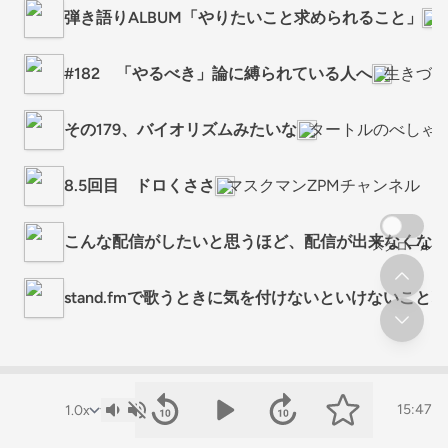
弾き語りALBUM「やりたいこと求められること」
#182 「やるべき」論に縛られている人へ
生きづら
その179、バイオリズムみたいな
タートルのべしゃ
8.5回目 ドロくささ
マスクマンZPMチャンネル
こんな配信がしたいと思うほど、配信が出来なくなる
スクロール
stand.fmで歌うときに気を付けないといけないこと‼️
15:47