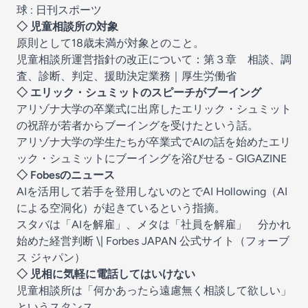
球 : 日刊スポーツ
◇ 児童相談所の対象
原則として18歳未満が対象とのこと。
児童相談所運営指針の改正について：第３章 相談、調
査、診断、判定、援助決定業務｜厚生労働省
◇ エリック・シュミットのスピーチがブーイング
アリゾナ大学の卒業式に出席したエリック・シュミット
の祝辞が若者からブーイングを受けたという話。
アリゾナ大学の学生たちが卒業式でAIの話を始めたエリ
ック・シュミットにブーイングを浴びせる - GIGAZINE
◇ Fobesのニュース
AIを活用して若手を登用しないのとで
AI Hollowing（AI
による空洞化）が起きているという指摘。
スタバは「AIを解雇」、メタは「社員を解雇」 分かれ
始めた経営判断 \| Forbes JAPAN 公式サイト（フォーブ
ス ジャパン）
◇ 児相に気軽に電話してはいけない
児童相談所は「何かあったら遠慮無く相談して欲しい」
というスタンス