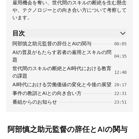
雇用機会を奪い、世代間のスキルの断絶を生む懸念
や、テクノロジーとの向き合い方について考察して
います。
目次
阿部慎之助元監督の辞任とAIの関与
00:05
AIの普及がもたらす若者の雇用とスキルの問
04:35
題
世代間のスキルの断絶とAI時代における教育
12:48
の課題
AI時代における労働価値の変化と今後の展望
20:17
事件の教訓とAIとの向き合い方
22:31
番組からのお知らせ
23:51
阿部慎之助元監督の辞任とAIの関与