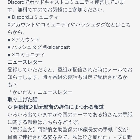
Discordでポッドキャストコミュニティ運営していま
す。無料ですのでお気軽にご参加ください。
●
Discordコミュニティ
Xアカウントやコミュニティやハッシュタグなどはこち
らから。
● X
アカウント
● ハッシュタグ
#kaidancast
●
Xコミュニティ
ニュースレター
登録していただくと、番組が配信された時にメールでお
知らせします。時々番組の裏話も限定で配信されるか
も？
「かいだん」ニュースレター
取り上げた話
◇ 阿部慎之助元監督の辞任にまつわる報道
いろいろ出ていますが今回のテーマである娘さんの手紙
に関する報道はこちらをどうぞ。
【手紙全文】阿部慎之助監督の18歳長女の手紙「父が
目前で連行される姿をみて、私は泣き崩れた」 - プロ野