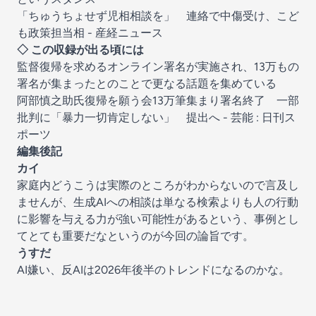
「ちゅうちょせず児相相談を」 連絡で中傷受け、こど
も政策担当相 - 産経ニュース
◇ この収録が出る頃には
監督復帰を求めるオンライン署名が実施され、13万もの
署名が集まったとのことで更なる話題を集めている
阿部慎之助氏復帰を願う会13万筆集まり署名終了 一部
批判に「暴力一切肯定しない」 提出へ - 芸能 : 日刊ス
ポーツ
編集後記
カイ
家庭内どうこうは実際のところがわからないので言及し
ませんが、生成AIへの相談は単なる検索よりも人の行動
に影響を与える力が強い可能性があるという、事例とし
てとても重要だなというのが今回の論旨です。
うすだ
AI嫌い、反AIは2026年後半のトレンドになるのかな。