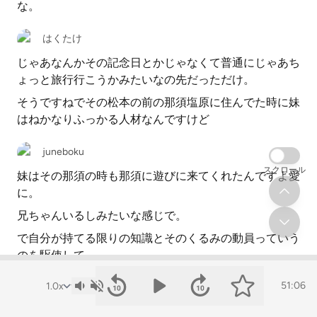
な。
はくたけ
じゃあなんかその記念日とかじゃなくて普通にじゃあち
ょっと旅行行こうかみたいなの先だっただけ。
そうですねでその松本の前の那須塩原に住んでた時に妹
はねかなりふっかる人材なんですけど
juneboku
スクロール
妹はその那須の時も那須に遊びに来てくれたんですよ愛
に。
兄ちゃんいるしみたいな感じで。
で自分が持てる限りの知識とそのくるみの動員っていう
のを駆使して
あの自分がいいと思ってる那須塩原のいいところを連れ
51:06
回すっていうのをやって