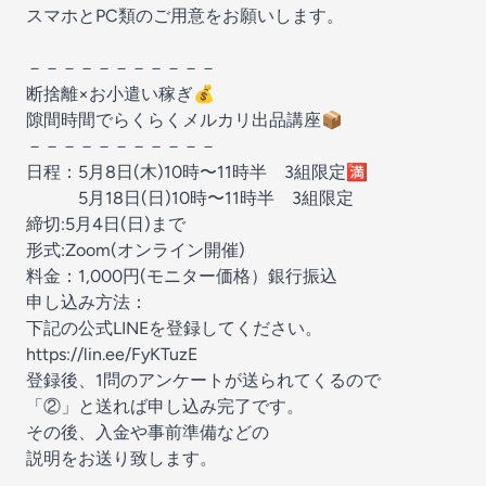
スマホとPC類のご用意をお願いします。
－－－－－－－－－－－
断捨離×お小遣い稼ぎ💰
隙間時間でらくらくメルカリ出品講座📦
－－－－－－－－－－－
日程：5月8日(木)10時〜11時半 3組限定🈵
5月18日(日)10時〜11時半 3組限定
締切:5月4日(日)まで
形式:Zoom(オンライン開催)
料金：1,000円(モニター価格）銀行振込
申し込み方法：
下記の公式LINEを登録してください。
https://lin.ee/FyKTuzE
登録後、1問のアンケートが送られてくるので
「②」と送れば申し込み完了です。
その後、入金や事前準備などの
説明をお送り致します。