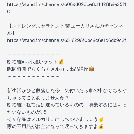
https://stand.fm/channels/6069d093be8d4428b9a25f1
0
【ストレングスセラピスト🐨ユーカリさんのチャンネ
ル】
https://stand.fm/channels/6516296f0bc9d6e1d6db9c2f
－－－－－－－－－－－
断捨離×お小遣いゲット💰
隙間時間でらくらくメルカリ出品講座📦
－－－－－－－－－－－
新生活がひと段落した今、気付いたら家の中がぐちゃぐ
ちゃってことありませんか？
断捨離・捨て活は進めているものの、廃棄するにはもっ
たいないものが…‼️
そんな品はメルカリに出しちゃいましょう☝️
家の不用品がお金になって戻ってきますよ💰