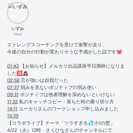
いずみ
Host
ストレングスコーチングを受けて衝撃が走り、
今後の自分の行動が変わりそうな予感がした話です💓
01:42
【お知らせ】メルカリ出品講座平日満枠になりま
した🈵🙇‍♀️
02:58
芯が強いは自我だった
07:37
弱みを見ないポジティブの弱み使い
09:31
ポジティブは他者理解を深めないといけない
11:32
私のキャッチコピー・落ちた時の乗り切り方
14:11
ユーカリさんのワークショップ申し込みました
15:39
【コラボライブ】テーマ「ツラすぎる💦小1の壁」
4/22（火）12時 さくひなさんのチャンネルにて