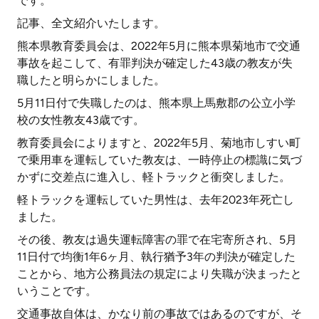
です。
記事、全文紹介いたします。
熊本県教育委員会は、2022年5月に熊本県菊地市で交通
事故を起こして、有罪判決が確定した43歳の教友が失
職したと明らかにしました。
5月11日付で失職したのは、熊本県上馬敷郡の公立小学
校の女性教友43歳です。
教育委員会によりますと、2022年5月、菊地市しすい町
で乗用車を運転していた教友は、一時停止の標識に気づ
かずに交差点に進入し、軽トラックと衝突しました。
軽トラックを運転していた男性は、去年2023年死亡し
ました。
その後、教友は過失運転障害の罪で在宅寄所され、5月
11日付で均衡1年6ヶ月、執行猶予3年の判決が確定した
ことから、地方公務員法の規定により失職が決まったと
いうことです。
交通事故自体は、かなり前の事故ではあるのですが、そ