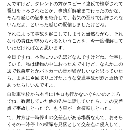
んですけど、タレントの方がスピード違反で検挙されて
番組を下ろされたとか、事務所解雇まで行ったのかな、
そんな感じの記事を紹介して、若気の至りでは許されな
いんだよ、といった感じの配信しましたけどね。
それによって事故を起こしてしまうと当然ながら、それ
なりの責任が求められるということを、今一度理解して
いただければなと思います。
今日ですね、本当につい先ほどなんですけどね、仕事し
ていて、私は建物の中におったんですけど、なんかこの
辺で救急車とかパトカーの音が騒がしいなと思っていた
ら、まさに今回取り上げたような交通事故が割と近所で
あったらしいんですよ。
自動車学校から本当に1キロも行かないぐらいのところ
でね、教習していた他の先生に話していたら、この交差
点で事故しとったで、もう車が一台横転しとった。
で、片方は一時停止の交差点がある場所なんで、おそら
くその一時停止の標識を見落として交差点に侵入して、