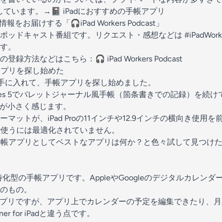
しています。→📓
iPadにおすすめの手帳アプリ
をお届けする「🎧iPad Workers Podcast」
のポッドキャスト番組です。リクエスト・感想などは
#iPadWork
す。
の登録方法などはこちら：🎧
iPad Workers Podcast
手帳アプリを探し始めた
世代）を手に入れて、手帳アプリを探し始めました。
otes 5でバレットジャーナル風手帳（箇条書きでの記録）を続けて
面が小さく感じます。
マットが、iPad Proの11インチや12.9インチの横向き使用
niで使うには最適化されていません。
で使う手帳アプリとしてベストなアプリは何か？と色々試して見つけたア
化型の手帳アプリです。AppleやGoogleのデジタルカレン
のもの。
プリですが、アプリ上でカレンダーの予定を編集できたり、月/
r for iPadと違う点です。