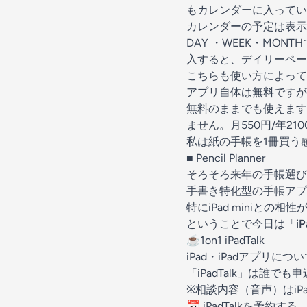
もカレンダーに入ってい
カレンダーの予定は表示
DAY ・WEEK・MO
入すると、デイリーペー
こちらも使い方によって
アプリ自体は無料ですが
無料のままでも使えます
ません。月550円/年21
私は紙の手帳を1冊買う
■
Pencil Planner
そろそろ来年の手帳選び
手書き特化型の手帳アプ
特にiPad miniとの
ということで今日は「
i
☕️1on1 iPadTalk
iPad・iPadアプリに
「iPadTalk」は誰
※相談内容（音声）はiPa
📅
iPadTalkを予約する