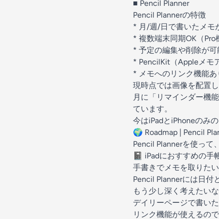
■
Pencil Planner
Pencil Plannerの特徴
* 月/週/日で書いたメ
* 複数端末同期OK（Pr
* 予定の編集や削除が可
* PencilKit（Ap
* メモへのリンク機能あ
現時点では画像を配置し
月に「リマインダー機能
ています。
今はiPadとiPhon
🌍
Roadmap | Pencil Pla
Pencil Planne
📓
iPadにおすすめの手
手書きでメモを取りたい
Pencil Plann
もう少し深く考えたいな
デイリーページで書いた
リンク機能が使えるので