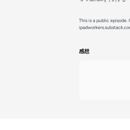
This is a public episode. 
ipadworkers.substack.c
感想