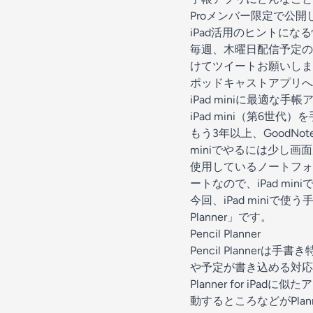
Proメンバー限定で公開
iPad活用のヒントになる情報
毎週、木曜日配信予定
けてツイートお願いしま
ポッドキャストアプリへ
iPad miniに最適な
iPad mini（第6
もう3年以上、GoodN
miniでやるには少し画
使用しているノートフォー
ートなので、iPad mi
今回、iPad mini
Planner」です。
Pencil Planner
Pencil Planner
は手書き特
や予定が書き込める対応
Planner for iPad
に似たア
動するところなどがPlanne