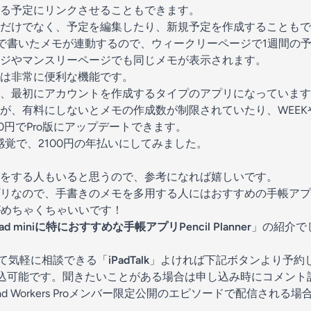
る予定にリンクさせることもできます。
だけでなく、予定を編集したり、新規予定を作成することもで
NTHで書いたメモが連動するので、ウィークリーページで1週間
ジやマンスリーページでも同じメモが表示されます。
は非常に便利な機能です。
、最初にアカウントを作成するタイプのアプリになっています
が、有料にしないとメモの作成数が制限されていたり、WEEKや
00円でPro版にアップデートできます。
感覚で、2100円の年払いにしてみました。
をする人もいると思うので、参考になれば嬉しいです。
リなので、手書きのメモを多用する人にはおすすめの手帳アプ
相性がめちゃくちゃいいです！
Pad miniに特におすすめな手帳アプリPencil Planner
」の紹介で
ついて気軽に相談できる「
iPadTalk
」よければ下記ボタンより予約
でも申込可能です。聞きたいことがある場合は申し込み時にコメン
d Workers Proメンバー限定公開のエピソードで配信される