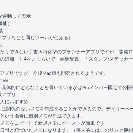
モが連動して表示
o機能）
能
pleメモアプリなどと同じツールが使える）
り
たりできない手書き特化型のプランナーアプリですが、
開発ロ
の追加」1–4ヶ月くらいで「画像配置」「スタンプ/ステッカ
eのみのアプリですが、今後Mac版も開発されるようです。
nner
rを使って、具体的にどんなことを書いているかはProメンバー限定で公
帳アプリ
人におすすめ
erには日付とは関係のないメモを作成することができるので、デイリー
という場合に個別メモが作成できます。
メモをコピーして新規メモにペーストが簡単です。
日付と紐づいたメモになります。（個人的にはこのリンク機能