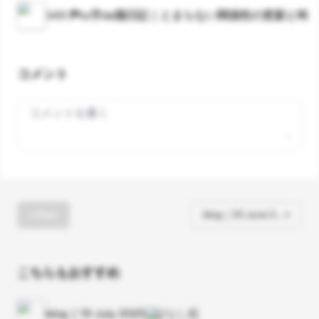
349 声to字de隔日記｜とまらない関係性の更新
コメント
Your comment
« Prev
blog｜25 June 2… »
こちらもおすすめ
blog｜19 July 2025
はなし処