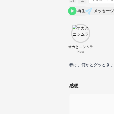
再生
メッセージ
オカとニシムラ
Host
春は、何かとグッときま
感想