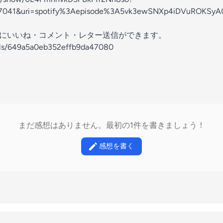
b7041&uri=spotify%3Aepisode%3A5vk3ewSNXp4iDVuROKSyA
の放送にいいね・コメント・レター送信ができます。
nels/649a5a0eb352effb9da47080
まだ感想はありません。最初の1件を書きましょう！
感想を書く