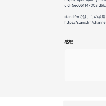
uid=5ed06114700afd6
---
stand.fmでは、こ
https://stand.fm/chan
感想