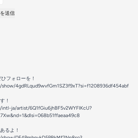
を送信
！ぜひフォローを！
com/show/4gdRLqud9wvfGm1SZ3f9xT?si=f1208936df454abf
す！
m/intl-ja/artist/6Q1fGiu6jhBF5v2WYFIKcU?
U7Xw&nd=1&dlsi=068b51ffaeaa49c8
あるよ！
com/show/0E4PmhnvkD5PBkMf2Nn8so?