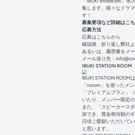
「IBUKI Broad
集します。様々なドラマ
す！
募集要項など詳細は
こち
応募方法
応募は
こちら
から
確認後、折り返し弊社よ
あるいは、履歴書をメー
メール送り先：info@ond-
IBUKI STATION ROOM
IBUKI STATION
「rooom」を使ったメ
「プレミアムプラン」（
いたり、メンバー限定の
また、「スピーカースポ
加でき、賞金相当額のギ
日頃ご愛顧いただいてい
と思います。