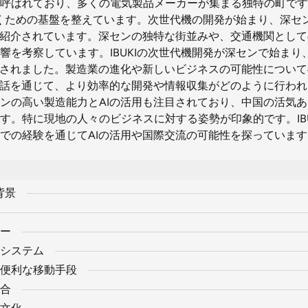
呼ばれており、多くの電気製品メーカーが集まる独特の町です
を築くための基盤を整えています。次世代機の開発が始まり、深セ
が紹介されています。深センの独特な街並みや、交通機関として
響を考察しています。IBUKIの次世代機開発が深センで始まり
介されました。製造業の進化や新しいビジネスの可能性につい
対話を通じて、より効率的な開発や情報収集がどのように行わ
ンの高い製造能力とAIの活用も注目されており、中国の活気
す。特に現地の人々のビジネスに対する姿勢が印象的です。IBU
での経験を通じてAIの活用や国際交流の可能性を探っています
背景
ー
システム
便利な移動手段
合