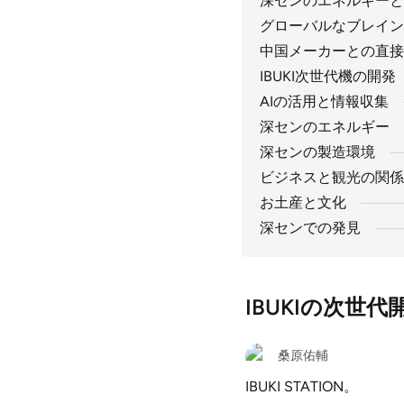
深センのエネルギーと
グローバルなブレイン
中国メーカーとの直接
IBUKI次世代機の開発
AIの活用と情報収集
深センのエネルギー
深センの製造環境
ビジネスと観光の関係
お土産と文化
深センでの発見
IBUKIの次世
桑原佑輔
IBUKI STATION。