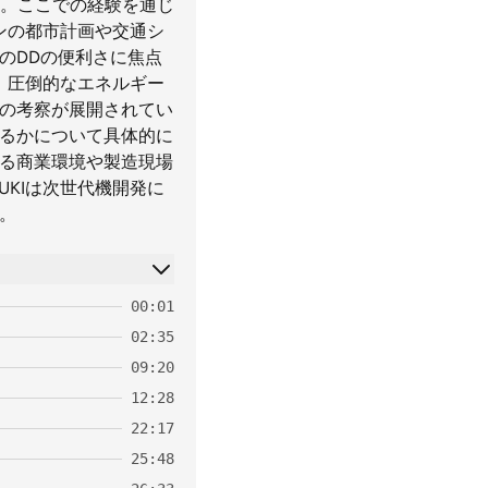
。ここでの経験を通じ
ンの都市計画や交通シ
のDDの便利さに焦点
、圧倒的なエネルギー
ての考察が展開されてい
れるかについて具体的に
ある商業環境や製造現場
KIは次世代機開発に
。
00:01
02:35
09:20
12:28
22:17
25:48