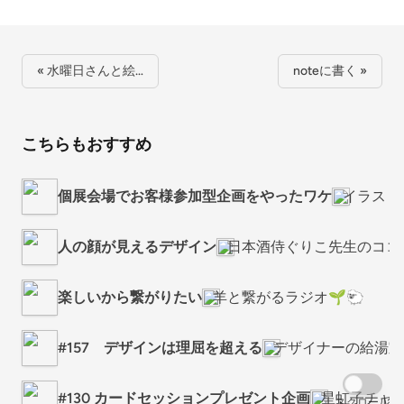
« 水曜日さんと絵…
noteに書く »
こちらもおすすめ
個展会場でお客様参加型企画をやったワケ
イラスト
人の顔が見えるデザイン
日本酒侍ぐりこ先生のココ
楽しいから繋がりたい
羊と繋がるラジオ🌱🐑
#157 デザインは理屈を超える
デザイナーの給湯室
#130 カードセッションプレゼント企画
星虹子チャ
スクロール