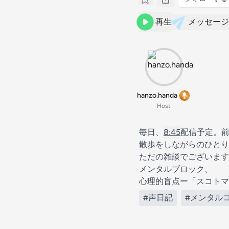
再生
メッセージ
hanzo.handa
Host
毎日、
8:45
配信予定。
散歩をしながらのひとり
ただの雑談でございます
メンタルブロック、
心理的盲点ー「スコトマ
#声日記
#メンタル