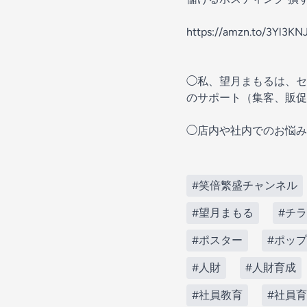
https://amzn.to/3Yl3KN
◯私、望月まもるは、セ
のサポート（集客、販促
◯店内や社内でのお悩み
#笑倍繁盛チャンネル
#望月まもる
#チ
#ポスター
#ポップ
#人財
#人財育成
#社員教育
#社員