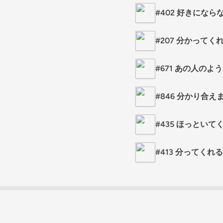
#402 好きになら
#207 分かってく
#671 あの人のよ
#846 分かり合え
#435 ほっといて
#413 分ってくれ