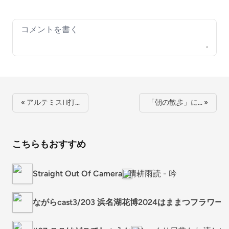
Your comment
« アルテミスI I打…
「朝の散歩」に… »
こちらもおすすめ
Straight Out Of Camera
晴耕雨読 - 吟
ながらcast3/203 浜名湖花博2024はままつフラワ