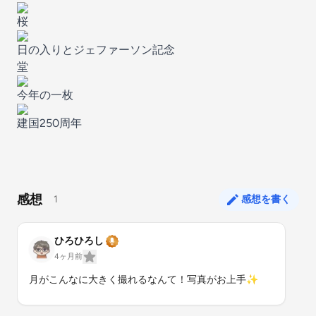
桜
日の入りとジェファーソン記念
堂
今年の一枚
建国250周年
感想
1
感想を書く
ひろひろし
4ヶ月前
月がこんなに大きく撮れるなんて！写真がお上手✨️