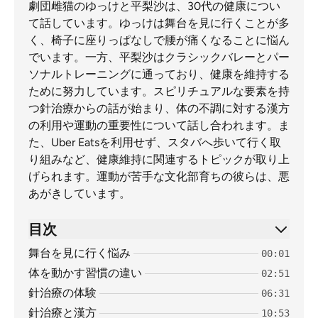
劇団雌猫のゆっけと平梨沙は、30代の健康につい
て話しています。ゆっけは舞台を見に行くことが多
く、椅子に座りっぱなしで腰が痛くなることに悩ん
でいます。一方、平梨沙はクラシックバレーとパー
ソナルトレーニングに通っており、健康を維持する
ために努力しています。スピリチュアルな要素を持
つ針治療からの話が始まり、体の不調に対する漢方
の利用や運動の重要性について話し合われます。ま
た、Uber Eatsを利用せず、スタバへ歩いて行く取
り組みなど、健康維持に関連するトピックが取り上
げられます。運動が苦手な文化部育ちの彼らは、悪
あがきしています。
目次
舞台を見に行く悩み
00:01
体を動かす習慣の違い
02:51
針治療の体験
06:31
針治療と漢方
10:53