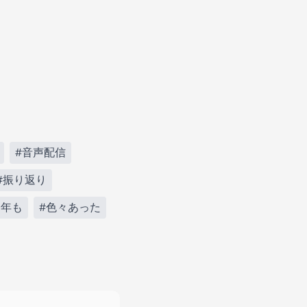
#音声配信
#振り返り
今年も
#色々あった