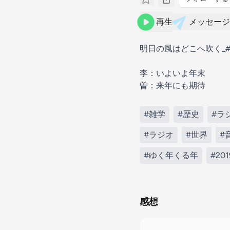
再生
メッセージ
明日の風はどこへ吹く_#
李：いよいよ年末
曽：来年にも期待
#雑学
#歴史
#ラ
#ラジオ
#世界
#
#ゆく年くる年
#20
感想