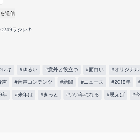
を送信
0249ラジレキ
ジレキ
#ゆるい
#意外と役立つ
#面白い
#オリジナル
音声
#音声コンテンツ
#新聞
#ニュース
#2018年
19年
#来年は
#きっと
#いい年になる
#思えば
#