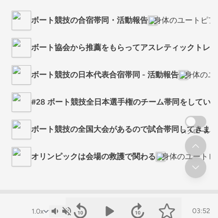
ボート競技の合宿帯同・活動報告
身体のユートピア
ボート協会から推薦をもらってアスレティックトレー
ボート競技の日本代表合宿帯同 - 活動報告
身体のユ
#28 ボート競技全日本選手権のチーム帯同をしていま
ボート競技の全国大会があるので試合帯同してきます
スクロール
オリンピックは会場の救護で関わる
身体のユートピ
03:52