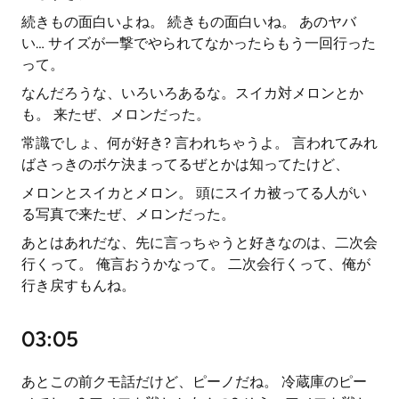
続きもの面白いよね。 続きもの面白いね。 あのヤバ
い… サイズが一撃でやられてなかったらもう一回行った
って。
なんだろうな、いろいろあるな。スイカ対メロンとか
も。 来たぜ、メロンだった。
常識でしょ、何が好き? 言われちゃうよ。 言われてみれ
ばさっきのボケ決まってるぜとかは知ってたけど、
メロンとスイカとメロン。 頭にスイカ被ってる人がい
る写真で来たぜ、メロンだった。
あとはあれだな、先に言っちゃうと好きなのは、二次会
行くって。 俺言おうかなって。 二次会行くって、俺が
行き戻すもんね。
03:05
あとこの前クモ話だけど、ピーノだね。 冷蔵庫のピー