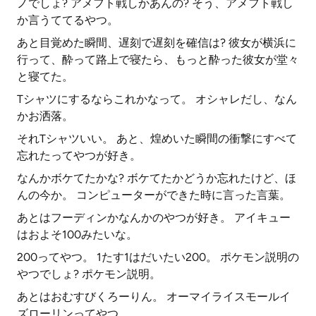
ノでしょ? アメフト戦しかあんの? そう、アメフト戦し
か言うててるやつ。
あと目覚めた瞬間、遅刻で遅刻を確信は? 彼女が横浜に
行って、酔って路上で寝たら、もっと酔った彼女が堂々
と寝てた。
Tシャツにするならこれかなって。 オシャレだし、なん
かお洒落。
それTシャツいい。 あと、煌めいた瞬間の衝撃にすべて
忘れたってやつが好き。
なんかボケてたかな? ボケてたかどうか忘れたけど、ほ
んの今か。 コンピューターができた時に言った言葉。
あとはフーディンかなんかのやつが好き。 アイキュー
はおよそ100みたいな。
200ってやつ。 1たす1はだいたい200。 ポケモン説明の
やつでしょ? ポケモン説明。
あとはおむすびくろーりん。 オーマイライスモールイ
ズローリンってやつ。