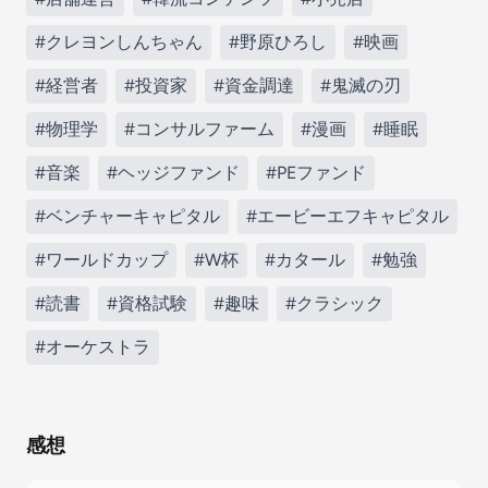
#クレヨンしんちゃん
#野原ひろし
#映画
#経営者
#投資家
#資金調達
#鬼滅の刃
#物理学
#コンサルファーム
#漫画
#睡眠
#音楽
#ヘッジファンド
#PEファンド
#ベンチャーキャピタル
#エービーエフキャピタル
#ワールドカップ
#W杯
#カタール
#勉強
#読書
#資格試験
#趣味
#クラシック
#オーケストラ
感想