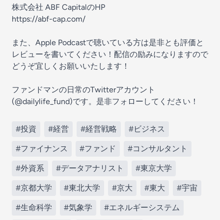
株式会社 ABF CapitalのHP
https://abf-cap.com/
また、Apple Podcastで聴いている方は是非とも評価と
レビューを書いてください！配信の励みになりますので
どうぞ宜しくお願いいたします！
ファンドマンの日常のTwitterアカウント
(@dailylife_fund)です。是非フォローしてください！
#投資
#経営
#経営戦略
#ビジネス
#ファイナンス
#ファンド
#コンサルタント
#外資系
#データアナリスト
#東京大学
#京都大学
#東北大学
#京大
#東大
#宇宙
#生命科学
#気象学
#エネルギーシステム