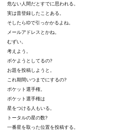
危ない人間だとすでに思われる。
実は昔登録したことある。
そしたらIDで引っかかるよね。
メールアドレスとかね。
むずい。
考えよう。
ボケようとしてるの?
お題を投稿しようと。
これ期間いつまでにするの?
ポケット選手権。
ポケット選手権は
星をつける人もいる。
トータルの星の数?
一番星を取った位置を投稿する。