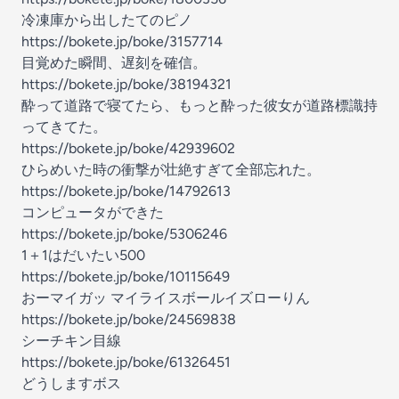
冷凍庫から出したてのピノ
https://bokete.jp/boke/3157714
目覚めた瞬間、遅刻を確信。
https://bokete.jp/boke/38194321
酔って道路で寝てたら、もっと酔った彼女が道路標識持
ってきてた。
https://bokete.jp/boke/42939602
ひらめいた時の衝撃が壮絶すぎて全部忘れた。
https://bokete.jp/boke/14792613
コンピュータができた
https://bokete.jp/boke/5306246
1＋1はだいたい500
https://bokete.jp/boke/10115649
おーマイガッ マイライスボールイズローりん
https://bokete.jp/boke/24569838
シーチキン目線
https://bokete.jp/boke/61326451
どうしますボス