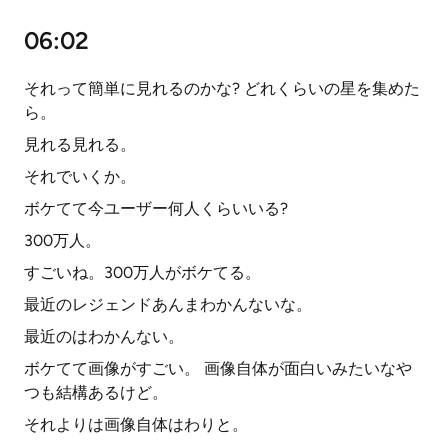
06:02
それって簡単に見れるのかな? どれくらいの星を集めた
ら。
見れる見れる。
それでいくか。
ボケてて今ユーザー何人くらいいる?
300万人。
すごいね。300万人がボケてる。
最近のレジェンドあんまわかんないな。
最近のはわかんない。
ボケてて画像がすごい。 画像自体が面白いみたいなや
つも結構あるけど。
それよりは画像自体はわりと。