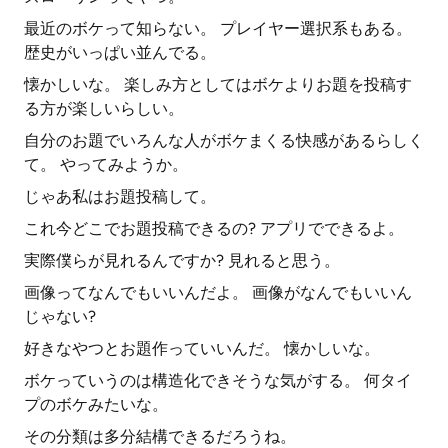
最近のボケって知らない。 プレイヤー選択系もある。
歴史がいっぱい並んでる。
懐かしいな。 楽しみ方としてはボケよりお題を投稿す
る方が楽しいらしい。
自分のお題でいろんな人がボケまくる快感があるらしく
て。 やってみようか。
じゃあ私はお題投稿して。
これ今どこでお題投稿できるの? アプリでできるよ。
実際僕らが見れるんですか? 見れると思う。
画像ってなんでもいいんだよ。 画像がなんでもいいん
じゃない?
好きなやつとお題作っていいんだ。 懐かしいな。
ボケっていうのは構造化できそうな気がする。 何タイ
プのボケみたいな。
その分類は多分結構できるだろうね。