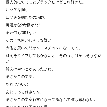
個人的にちょっとブラックだけどこれ好きだ。
四ツ矢を掴む。
四ツ矢を掴むあの講師。
痴漢かな?考察かな?
まだ何も聞けない。
そのうち何かしそうな疑い。
大砲と疑いの間がクエスチョンになってて。
答えをタイプしておかないと、そのうち何かしそうな疑
い。
解文のやつとかあったよね。
まさかこの文学。
あれヤバいよ。
あれこっち好きやん。
まさかこの文章解文になってるなんて誰も思わない。