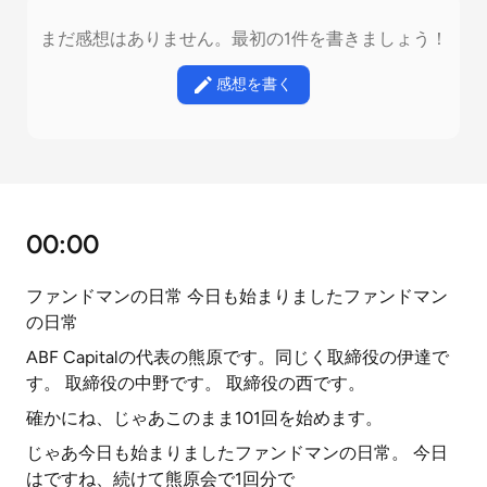
まだ感想はありません。最初の1件を書きましょう！
感想を書く
00:00
ファンドマンの日常 今日も始まりましたファンドマン
の日常
ABF Capitalの代表の熊原です。同じく取締役の伊達で
す。 取締役の中野です。 取締役の西です。
確かにね、じゃあこのまま101回を始めます。
じゃあ今日も始まりましたファンドマンの日常。 今日
はですね、続けて熊原会で1回分で