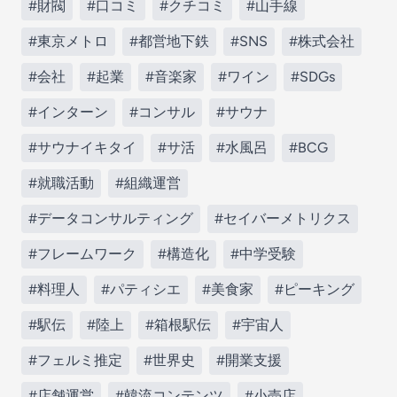
#財閥
#口コミ
#クチコミ
#山手線
#東京メトロ
#都営地下鉄
#SNS
#株式会社
#会社
#起業
#音楽家
#ワイン
#SDGs
#インターン
#コンサル
#サウナ
#サウナイキタイ
#サ活
#水風呂
#BCG
#就職活動
#組織運営
#データコンサルティング
#セイバーメトリクス
#フレームワーク
#構造化
#中学受験
#料理人
#パティシエ
#美食家
#ピーキング
#駅伝
#陸上
#箱根駅伝
#宇宙人
#フェルミ推定
#世界史
#開業支援
#店舗運営
#韓流コンテンツ
#小売店