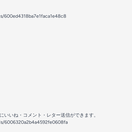
odes/600ed4318ba7e1faca1e48c8
の放送にいいね・コメント・レター送信ができます。
nels/6006320a2b4a4592fe0608fa