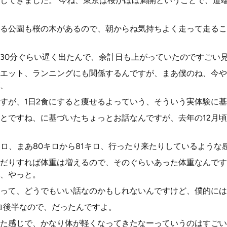
してきました。 今ね、東京は桜がほぼ満開ということで、道
る公園も桜の木があるので、朝からね気持ちよく走って走るこ
30分ぐらい遅く出たんで、余計日も上がっていたのですごい
エット、ランニングにも関係するんですが、まあ僕のね、今や
、
すが、1日2食にすると痩せるよっていう、そういう実体験に
とですね、に基づいたちょっとお話なんですが、去年の12月
キロ、まあ80キロから81キロ、行ったり来たりしているような
だりすれば体重は増えるので、そのぐらいあった体重なんです
、やっと。
って、どうでもいい話なのかもしれないんですけど、僕的には
キロ後半なので、だったんですよ。
た感じで、かなり体が軽くなってきたなーっていうのはすごい