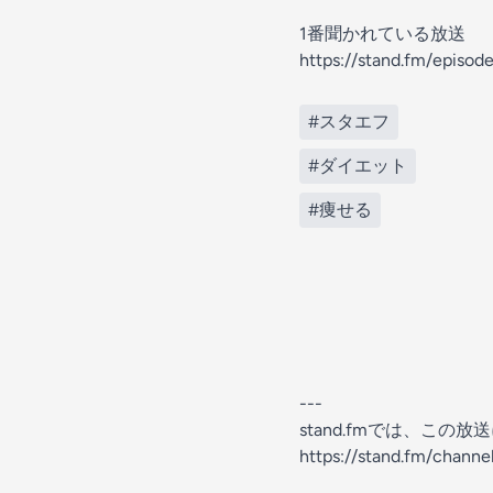
1番聞かれている放送
https://stand.fm/epis
#スタエフ
#ダイエット
#痩せる
---
stand.fmでは、こ
https://stand.fm/chan