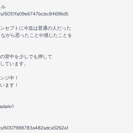
ネル
nels/6051fa09e6747bcbc84696d5
ンセプトに今迄は普通の人だった
戦しながら思ったことや感じたことを
の背中を少しでも押して
しています。
レンジ中！
います！
adaiki1
odes/6007988783a482adca5262a1