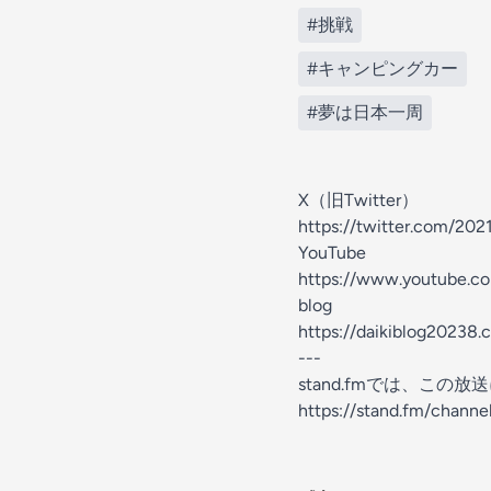
#挑戦
#キャンピングカー
#夢は日本一周
X（旧Twitter）
https://twitter.com/2021
YouTube
https://www.youtube.c
blog
https://daikiblog20238.
---
stand.fmでは、こ
https://stand.fm/chan