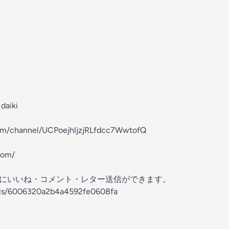
daiki
om/channel/UCPoejhljzjRLfdcc7WwtofQ
com/
の放送にいいね・コメント・レター送信ができます。
nels/6006320a2b4a4592fe0608fa