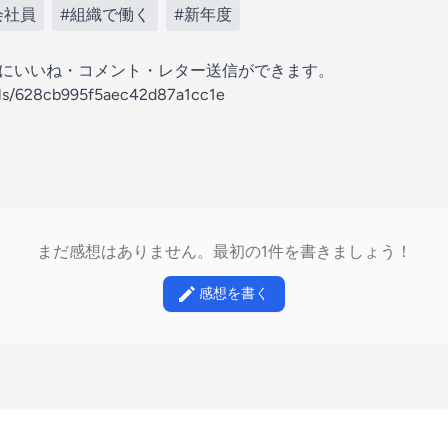
会社員
#組織で働く
#新年度
の放送にいいね・コメント・レター送信ができます。
nels/628cb995f5aec42d87a1cc1e
まだ感想はありません。最初の1件を書きましょう！
感想を書く