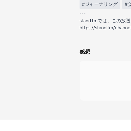
#ジャーナリング
#
---
stand.fmでは、こ
https://stand.fm/chan
感想