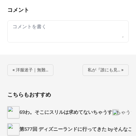
コメント
Your comment
« 洋服迷子｜無難…
私が『誰にも見… »
こちらもおすすめ
69わ。そこにスリルは求めてないちゃうす
ちゃうち
第577回 ディズニーランドに行ってきた byそんなことな