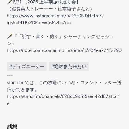
🖋️6/21 【2026 上半期振り返り会】
（縦長美人トレーナー・笹本綾子さんと）
https://www.instagram.com/p/DYt0NDHEfre/?
igsh=MTBrZDRxeWpsMzllcA==
🖋️『「話す・書く・聴く」ジャーナリングセッショ
ン』
https://note.com/comarimo_marimo/n/n04ea724f2790
#ディズニーシー
#絶対また来たい
---
stand.fmでは、この放送にいいね・コメント・レター送
信ができます。
https://stand.fm/channels/628cb995f5aec42d87a1cc1
e
感想