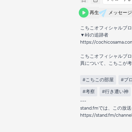
再生
メッセージ
こちこオフィシャルブロ
▼峠の追跡者
https://cochicosam
こちこオフィシャルブロ
異について、こちこが考
#こちこの部屋
#ブ
#考察
#行き遭い神
---
stand.fmでは、こ
https://stand.fm/chan