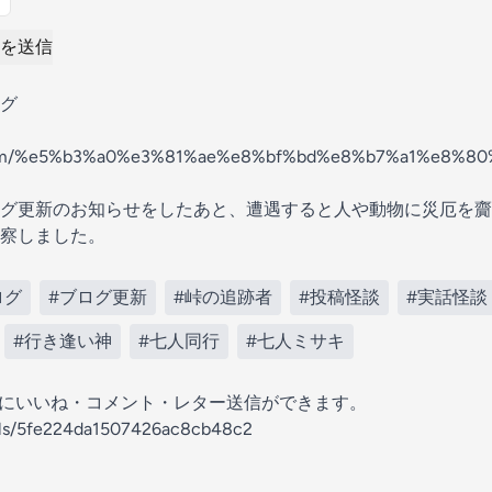
を送信
グ
a.com/%e5%b3%a0%e3%81%ae%e8%bf%bd%e8%b7%a1%e8%80
グ更新のお知らせをしたあと、遭遇すると人や動物に災厄を齎
察しました。
ログ
#ブログ更新
#峠の追跡者
#投稿怪談
#実話怪談
#行き逢い神
#七人同行
#七人ミサキ
の放送にいいね・コメント・レター送信ができます。
nels/5fe224da1507426ac8cb48c2