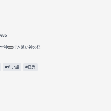
%85
す神🟰行き遭い神の怪
#怖い話
#怪異