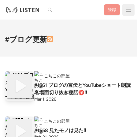
検索
登録
#ブログ更新
こちこの部屋
#1561 ブログの宣伝とYouTubeショート朗読
名場面切り抜き秘話㊙️‼️
Mar 1, 2026
こちこの部屋
#1558 見たモノは見た‼️