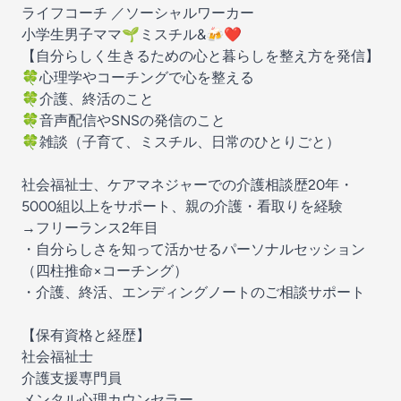
ライフコーチ ／ソーシャルワーカー
小学生男子ママ🌱ミスチル&🍻❤️
【自分らしく生きるための心と暮らしを整え方を発信】
🍀心理学やコーチングで心を整える
🍀介護、終活のこと
🍀音声配信やSNSの発信のこと
🍀雑談（子育て、ミスチル、日常のひとりごと）
社会福祉士、ケアマネジャーでの介護相談歴20年・
5000組以上をサポート、親の介護・看取りを経験
→フリーランス2年目
・自分らしさを知って活かせるパーソナルセッション
（四柱推命×コーチング）
・介護、終活、エンディングノートのご相談サポート
【保有資格と経歴】
社会福祉士
介護支援専門員
メンタル心理カウンセラー