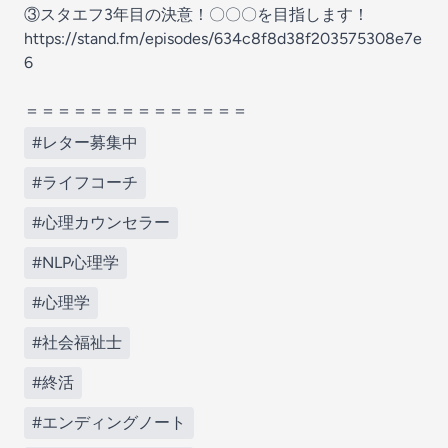
③スタエフ3年目の決意！〇〇〇を目指します！
https://stand.fm/episodes/634c8f8d38f203575308e7e
6
＝＝＝＝＝＝＝＝＝＝＝＝＝＝
#レター募集中
#ライフコーチ
#心理カウンセラー
#NLP心理学
#心理学
#社会福祉士
#終活
#エンディングノート