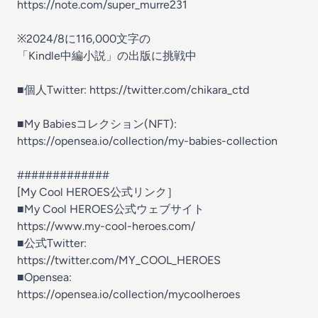
https://note.com/super_murre231
※2024/8に116,000文字の
「Kindle中編小説」の出版に挑戦中
■個人Twitter: https://twitter.com/chikara_ctd
■My Babiesコレクション(NFT):
https://opensea.io/collection/my-babies-collection
#############
[My Cool HEROES公式リンク］
■My Cool HEROES公式ウェブサイト
https://www.my-cool-heroes.com/
■公式Twitter:
https://twitter.com/MY_COOL_HEROES
■Opensea:
https://opensea.io/collection/mycoolheroes