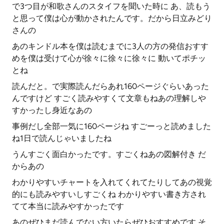
で3つ目が和歌さんのスタイフを聞いた時に あ、読もう
と思って僕は心が動かされたんです。だから日立みどり
さんの
あのキンドル本を僕は読むまでに3人の方の発信おすす
めを僕は受けて心が徐々に徐々に徐々に 動いてポチッ
とね
読んだと。で実際読んだらあれ160ページぐらいあった
んですけど すごく読みやすくて文章もねあの理解しや
すかったし身近なあの
事例だし全部一気に160ページね すごーっと読めました
ね1日で読んじゃいましたね
うんすごく面白かったです。すごくねあの図解付き だ
からあの
わかりやすいチャートを入れてくれてたりしてあの視覚
的にも読みやすいしすごくね わかりやすい書き方され
てて本当に読みやすかったです
あのぜひまだ読んでない方いたらぜひおすすめです そ