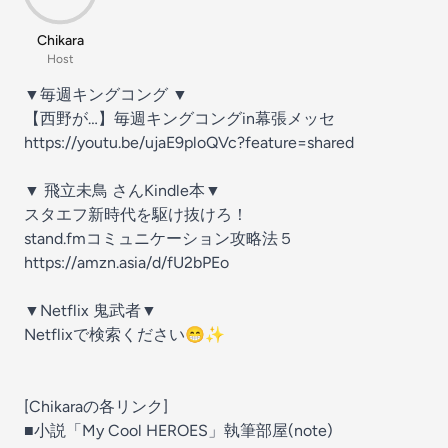
Chikara
Host
▼毎週キングコング ▼
【西野が…】毎週キングコングin幕張メッセ
https://youtu.be/ujaE9ploQVc?feature=shared
▼ 飛立未鳥 さんKindle本▼
スタエフ新時代を駆け抜けろ！
stand.fmコミュニケーション攻略法５
https://amzn.asia/d/fU2bPEo
▼Netflix 鬼武者▼
Netflixで検索ください😁✨
[Chikaraの各リンク]
■小説「My Cool HEROES」執筆部屋(note)