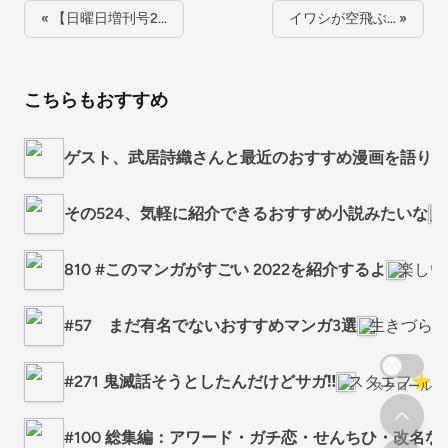
« 【日曜日増刊号2…
イワシが空飛ぶ… »
こちらもおすすめ
ゲスト、武居詩織さんと最近のおすすめ漫画を語り合
その524、気軽に紹介できるおすすめ小説みたいな
810 #このマンガがすごい 2022を紹介するよ
楽しい
#57 まだ有名でないおすすめマンガ3選
生きづら
#271 鬼滅話そうとしたんだけどサガ‼️
スタエフ⭐️
スクロール
#100 総集編：アワード・ガチ恋・せんちひ・改名など